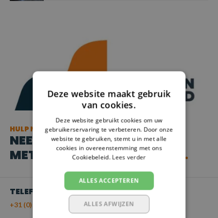
Deze website maakt gebruik
van cookies.
Deze website gebruikt cookies om uw
HULP NODIG?
gebruikerservaring te verbeteren. Door onze
NEEM CONTACT OP
website te gebruiken, stemt u in met alle
cookies in overeenstemming met ons
MET ONZE KLANTENSERVICE
Cookiebeleid.
Lees verder
ALLES ACCEPTEREN
TELEFOON
ALLES AFWIJZEN
+31 (0)55 - 203 21 43