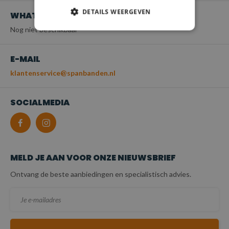
DETAILS WEERGEVEN
WHATSAPP
Nog niet beschikbaar
E-MAIL
klantenservice@spanbanden.nl
SOCIALMEDIA
MELD JE AAN VOOR ONZE NIEUWSBRIEF
Ontvang de beste aanbiedingen en specialistisch advies.