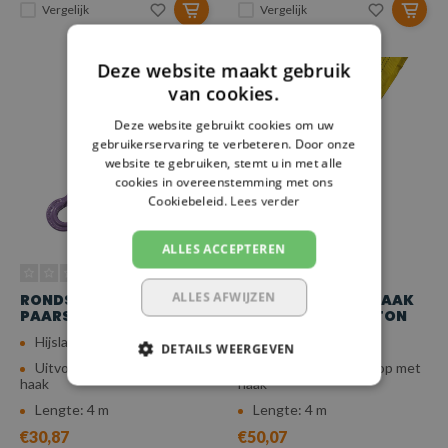
Vergelijk
Vergelijk
Deze website maakt gebruik
van cookies.
Deze website gebruikt cookies om uw
gebruikerservaring te verbeteren. Door onze
website te gebruiken, stemt u in met alle
cookies in overeenstemming met ons
Cookiebeleid.
Lees verder
ALLES ACCEPTEREN
ALLES AFWIJZEN
RONDSTROP MET HAAK
RONDSTROP MET HAAK
PAARS - 4 METER - 1 TON
GEEL - 4 METER - 3 TON
Hijslast (7:1): 1 ton
Hijslast (7:1): 3 ton
DETAILS WEERGEVEN
Uitvoering: Rondstrop met
Uitvoering: Rondstrop met
haak
haak
Lengte: 4 m
Lengte: 4 m
€30,87
€50,07