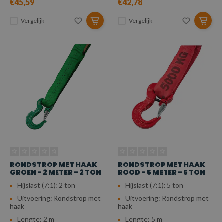
€45,59
€42,78
Vergelijk
Vergelijk
RONDSTROP MET HAAK
RONDSTROP MET HAAK
GROEN - 2 METER - 2 TON
ROOD - 5 METER - 5 TON
Hijslast (7:1): 2 ton
Hijslast (7:1): 5 ton
Uitvoering: Rondstrop met
Uitvoering: Rondstrop met
haak
haak
Lengte: 2 m
Lengte: 5 m