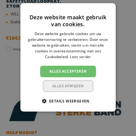
SAFETYLOAD LOOPKAT,
2 TON
WLL (4:1): 2 ton
Deze website maakt gebruik
Balkbreedte: 66 - 220 mm
van cookies.
Deze website gebruikt cookies om uw
€164,53
gebruikerservaring te verbeteren. Door onze
website te gebruiken, stemt u in met alle
Vergelijk
cookies in overeenstemming met ons
Cookiebeleid.
Lees verder
ALLES ACCEPTEREN
ALLES AFWIJZEN
DETAILS WEERGEVEN
HULP NODIG?