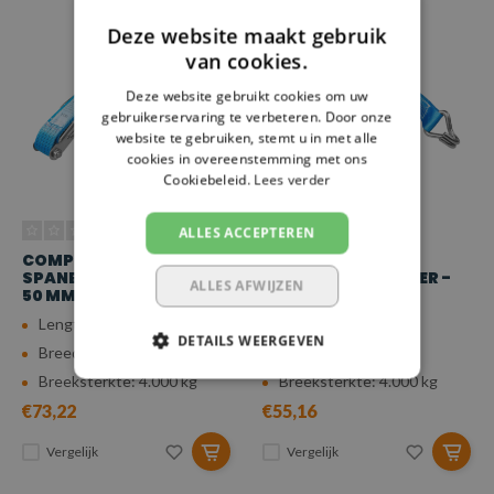
Deze website maakt gebruik
van cookies.
Deze website gebruikt cookies om uw
gebruikerservaring te verbeteren. Door onze
website te gebruiken, stemt u in met alle
cookies in overeenstemming met ons
Cookiebeleid.
Lees verder
ALLES ACCEPTEREN
COMPLETE RVS
COMPLETE RVS
SPANBAND - 15 METER -
SPANBAND - 6 METER -
ALLES AFWIJZEN
50 MM - 4.000 KG
50 MM - 4.000 KG
Lengte: 15 meter
Lengte: 6 meter
DETAILS WEERGEVEN
Breedte: 50 mm
Breedte: 50 mm
Breeksterkte: 4.000 kg
Breeksterkte: 4.000 kg
€73,22
€55,16
Vergelijk
Vergelijk