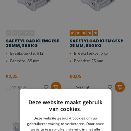
SAFETYLOAD KLEMGESP
SAFETYLOAD KLEMGESP
35 MM, 800 KG
25 MM, 500 KG
Breeksterkte: 8 kn
Breeksterkte: 5 kn
Breedte: 35 mm
Breedte: 25 mm
€2,25
€0,85
Vergelijk
Vergelijk
Deze website maakt gebruik
van cookies.
Deze website gebruikt cookies om uw
gebruikerservaring te verbeteren. Door onze
website te gebruiken, stemt u in met alle