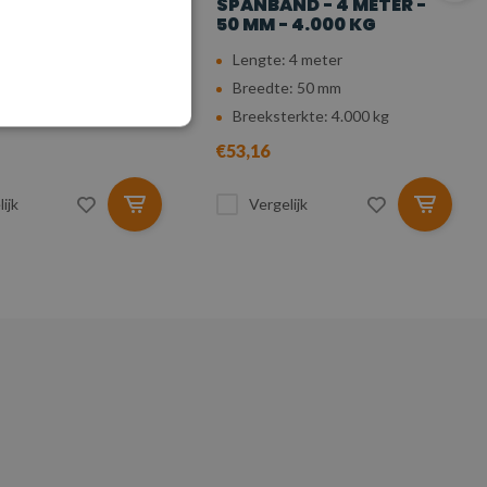
D - 5 METER - 50
SPANBAND - 4 METER -
000 KG
50 MM - 4.000 KG
 5 meter
Lengte: 4 meter
: 50 mm
Breedte: 50 mm
erkte: 4.000 kg
Breeksterkte: 4.000 kg
€53,16
ijk
Vergelijk