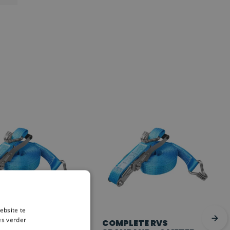
ebsite te
es verder
TE RVS
COMPLETE RVS