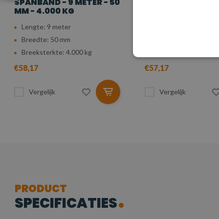
SPANBAND - 9 METER - 50
SPANBAND - 8 MET
MM - 4.000 KG
MM - 4.000 KG
Lengte: 9 meter
Lengte: 8 meter
Breedte: 50 mm
Breedte: 50 mm
Breeksterkte: 4.000 kg
Breeksterkte: 4.000 
€58,17
€57,17
Vergelijk
Vergelijk
PRODUCT
SPECIFICATIES