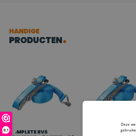
HANDIGE
PRODUCTEN
Deze web
gebruike
9,1
COMPLETE RVS
COMPLETE RVS