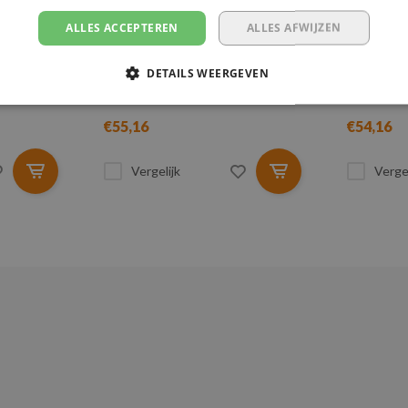
ER - 50
SPANBAND - 6 METER - 50
SPANBAN
MM - 4.000 KG
MM - 4.
ALLES ACCEPTEREN
ALLES AFWIJZEN
Lengte: 6 meter
Lengte:
DETAILS WEERGEVEN
Breedte: 50 mm
Breedte
kg
Breeksterkte: 4.000 kg
Breekst
€55,16
€54,16
Vergelijk
Vergel