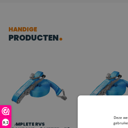
HANDIGE
PRODUCTEN
Deze web
9,2
gebruike
COMPLETE RVS
COMPLETE RVS