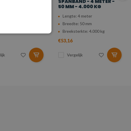
D - 5 METER - 50
SPANBAND - 4 METER -
000 KG
50 MM - 4.000 KG
 5 meter
Lengte: 4 meter
: 50 mm
Breedte: 50 mm
erkte: 4.000 kg
Breeksterkte: 4.000 kg
€53,16
ijk
Vergelijk