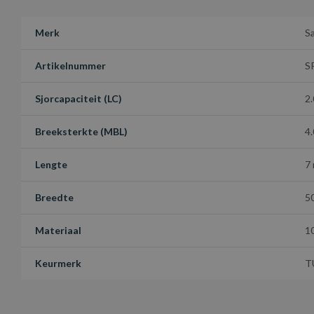
Merk
S
Artikelnummer
S
Sjorcapaciteit (LC)
2.
Breeksterkte (MBL)
4
Lengte
7
Breedte
5
Materiaal
1
Keurmerk
T