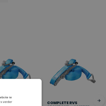
ebsite te
es verder
TE RVS
COMPLETE RVS