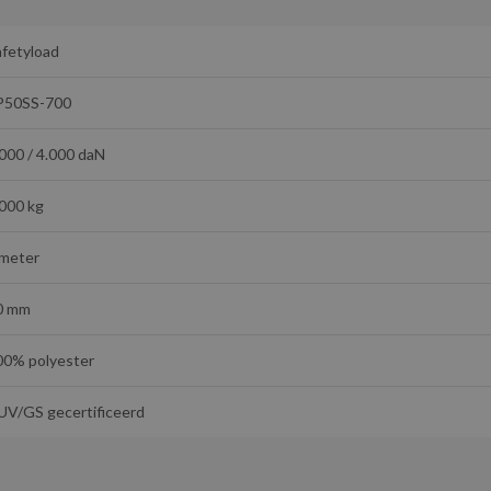
afetyload
P50SS-700
000 / 4.000 daN
.000 kg
 meter
0 mm
00% polyester
UV/GS gecertificeerd