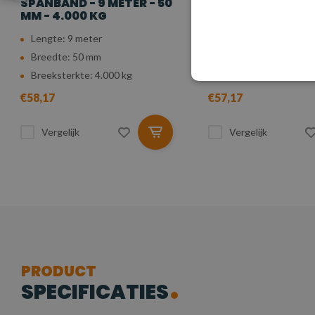
SPANBAND - 9 METER - 50
SPANBAND - 8 MET
MM - 4.000 KG
MM - 4.000 KG
Lengte: 9 meter
Lengte: 8 meter
Breedte: 50 mm
Breedte: 50 mm
Breeksterkte: 4.000 kg
Breeksterkte: 4.000 
€58,17
€57,17
Vergelijk
Vergelijk
PRODUCT
SPECIFICATIES