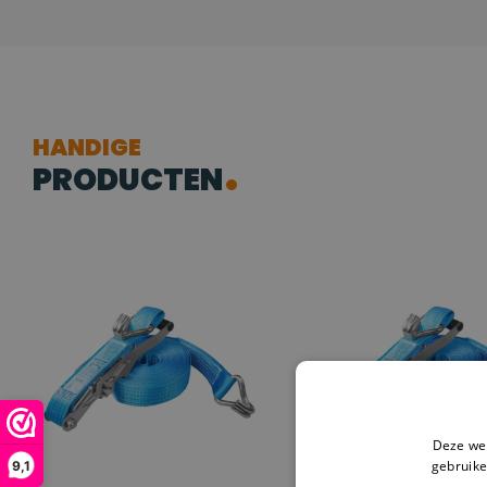
HANDIGE
PRODUCTEN
Deze web
gebruike
9,1