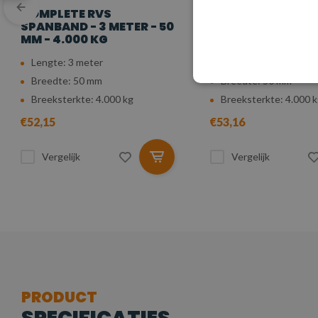
COMPLETE RVS
COMPLETE RVS
SPANBAND - 3 METER - 50
SPANBAND - 4 ME
MM - 4.000 KG
50 MM - 4.000 KG
Lengte: 3 meter
Lengte: 4 meter
Breedte: 50 mm
Breedte: 50 mm
Breeksterkte: 4.000 kg
Breeksterkte: 4.000 
€52,15
€53,16
Vergelijk
Vergelijk
PRODUCT