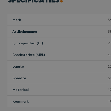
SPECIFICATIES
Merk
S
Artikelnummer
S
Sjorcapaciteit (LC)
2.
Breeksterkte (MBL)
4
Lengte
1
Breedte
5
Materiaal
1
Keurmerk
T