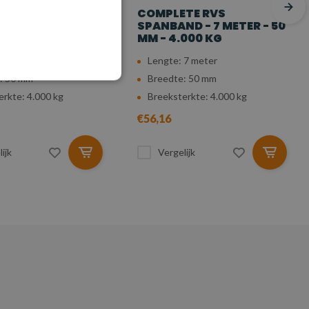
TE RVS
COMPLETE RVS
D - 6 METER - 50
SPANBAND - 7 METER - 50
000 KG
MM - 4.000 KG
 6 meter
Lengte: 7 meter
: 50 mm
Breedte: 50 mm
erkte: 4.000 kg
Breeksterkte: 4.000 kg
€56,16
ijk
Vergelijk