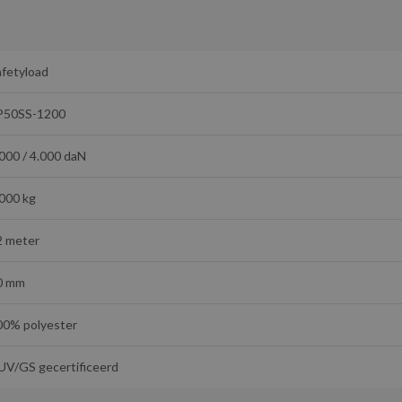
afetyload
P50SS-1200
000 / 4.000 daN
.000 kg
2 meter
0 mm
00% polyester
UV/GS gecertificeerd