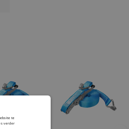
ebsite te
es verder