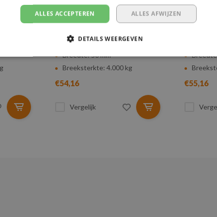
COMPLETE RVS
COMPLE
ALLES ACCEPTEREN
ALLES AFWIJZEN
TER -
SPANBAND - 5 METER - 50
SPANBAN
MM - 4.000 KG
MM - 4.
DETAILS WEERGEVEN
Lengte: 5 meter
Lengte:
Breedte: 50 mm
Breedte
kg
Breeksterkte: 4.000 kg
Breekst
€54,16
€55,16
Vergelijk
Vergel