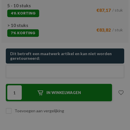
5 - 10 stuks
€87,17
/ stuk
4% KORTING
> 10 stuks
€83,82
/ stuk
7% KORTING
Dit betreft een maatwerk artikel en kan niet worden
geretourneerd:
IN WINKELWAGEN
Toevoegen aan vergelijking