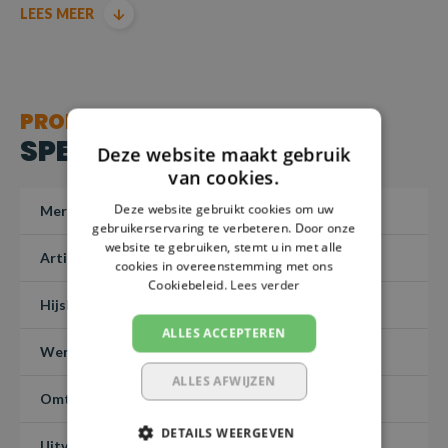
LEES MEER
geretourneerd – Maatwerk 1-3 dagen.
Producten voldoen aan de machinerichtlijn EN1492-1-
2000+A1:2008
PRODUCT
SPECIFICATIES
Deze website maakt gebruik
van cookies.
Deze website gebruikt cookies om uw
Merk
SafetyLoad
gebruikerservaring te verbeteren. Door onze
website te gebruiken, stemt u in met alle
Artikelnummer
PHBHKR50-400
cookies in overeenstemming met ons
Cookiebeleid.
Lees verder
Hijslast (7:1)
5 ton
ALLES ACCEPTEREN
Werklengte
4 meter
ALLES AFWIJZEN
Omtreklengte
-
DETAILS WEERGEVEN
Uitvoering
Rondstrop met haak