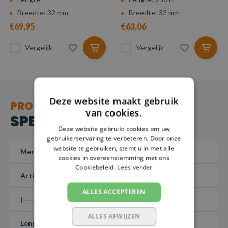
Breedte: 32 mm
Breedte: 32 mm
€69,95
€63,06
Vergelijk
Vergelijk
Deze website maakt gebruik
PRODUCT
van cookies.
SPECIFICATIES
Deze website gebruikt cookies om uw
gebruikerservaring te verbeteren. Door onze
website te gebruiken, stemt u in met alle
Merk
SafetyLoad
cookies in overeenstemming met ons
Cookiebeleid.
Lees verder
Artikelnummer
1018571
ALLES ACCEPTEREN
| ------ | BS
-
ALLES AFWIJZEN
Lengte
-