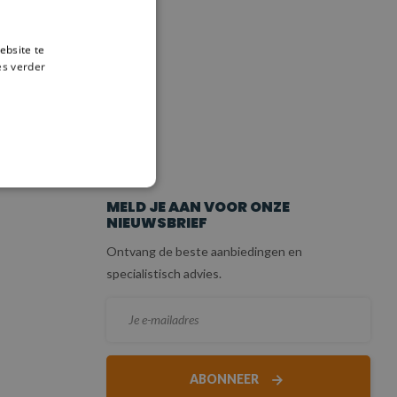
ebsite te
es verder
ICE
MELD JE AAN VOOR ONZE
NIEUWSBRIEF
Ontvang de beste aanbiedingen en
specialistisch advies.
ABONNEER