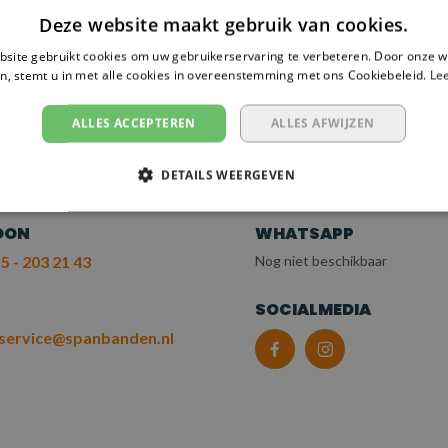
Deze website maakt gebruik van cookies.
site gebruikt cookies om uw gebruikerservaring te verbeteren. Door onze w
 NODIG?
n, stemt u in met alle cookies in overeenstemming met ons Cookiebeleid.
Le
EM CONTACT OP
ALLES ACCEPTEREN
ALLES AFWIJZEN
T ONZE KLANTENSERV
DETAILS WEERGEVEN
OON
WHATSAPP
5 - 203 21 43
Nog niet beschikbaar
L
SOCIALMEDIA
service@spanbanden.nl