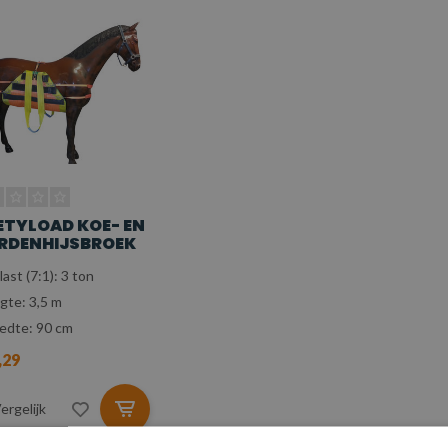
ETYLOAD KOE- EN
RDENHIJSBROEK
last (7:1): 3 ton
gte: 3,5 m
edte: 90 cm
,29
ergelijk