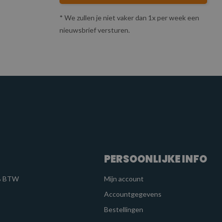
* We zullen je niet vaker dan 1x per week een
nieuwsbrief versturen.
PERSOONLIJKE INFO
1% BTW
Mijn account
Accountgegevens
Bestellingen