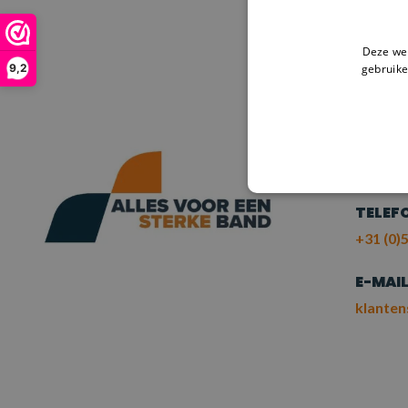
Deze web
HULP
gebruike
9,2
NE
ME
TELEF
+31 (0)5
E-MAI
klanten