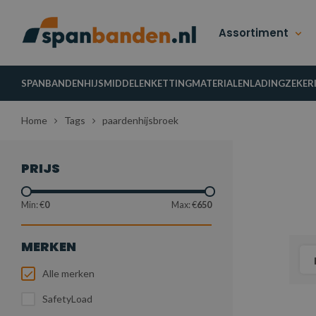
Assortiment
SPANBANDEN
HIJSMIDDELEN
KETTINGMATERIALEN
LADINGZEKER
Home
Tags
paardenhijsbroek
PRIJS
Min: €
0
Max: €
650
MERKEN
Alle merken
SafetyLoad