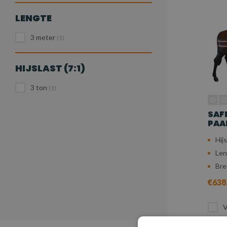
LENGTE
3 meter
(1)
HIJSLAST (7:1)
3 ton
(1)
SAF
PAA
Hijs
Len
Bre
€638
V