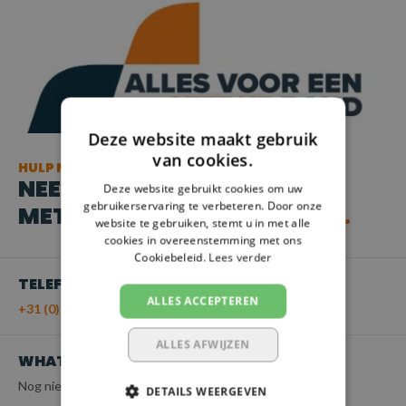
Deze website maakt gebruik
van cookies.
HULP NODIG?
NEEM CONTACT OP
Deze website gebruikt cookies om uw
gebruikerservaring te verbeteren. Door onze
MET ONZE KLANTENSERVICE
website te gebruiken, stemt u in met alle
cookies in overeenstemming met ons
Cookiebeleid.
Lees verder
TELEFOON
ALLES ACCEPTEREN
+31 (0)55 - 203 21 43
ALLES AFWIJZEN
WHATSAPP
Nog niet beschikbaar
DETAILS WEERGEVEN