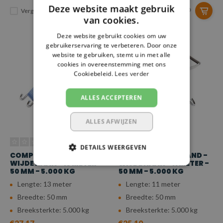
Deze website maakt gebruik
Vergelijk
Vergelijk
van cookies.
Deze website gebruikt cookies om uw
gebruikerservaring te verbeteren. Door onze
website te gebruiken, stemt u in met alle
cookies in overeenstemming met ons
Cookiebeleid.
Lees verder
ALLES ACCEPTEREN
ALLES AFWIJZEN
DETAILS WEERGEVEN
COMPLETE SPANBAND -
COMPLETE SPANBAND -
WIJDE HAAK - 13 METER -
WIJDE HAAK - 11 METER -
50 MM - 5.000 KG
50 MM - 5.000 KG
Lengte: 13 meter
Lengte: 11 meter
Breedte: 50 mm
Breedte: 50 mm
Breeksterkte: 5.000 kg
Breeksterkte: 5.000 kg