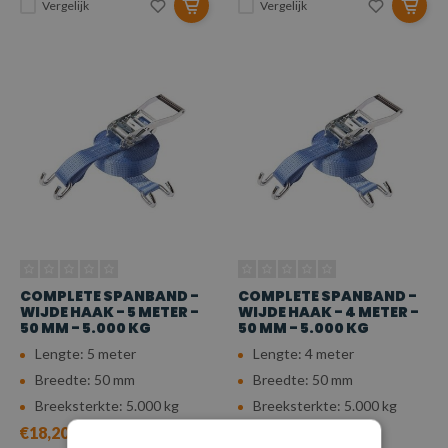
Vergelijk
Vergelijk
COMPLETE SPANBAND -
COMPLETE SPANBAND -
WIJDE HAAK - 5 METER -
WIJDE HAAK - 4 METER -
50 MM - 5.000 KG
50 MM - 5.000 KG
Lengte: 5 meter
Lengte: 4 meter
Breedte: 50 mm
Breedte: 50 mm
Breeksterkte: 5.000 kg
Breeksterkte: 5.000 kg
€18,20
€17,87