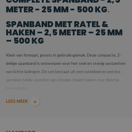
METER - 25 MM - 500 KG
SPANBAND MET RATEL &
HAKEN – 2,5 METER – 25 MM
– 500 KG
Klein van formaat, groots in gebruiksgemak. Deze compacte, 2-
delige spanband is ontworpen voor het snel en stevig vastzetten
van lichte ladingen. De set bestaat uit een rateldeel en een los
sjordeel, beide voorzien van stevige stalen haken voor directe
bevestiging.
SPECIFICATIES
LEES MEER
Lengte
: Opbouw lengte: ca. 0,5 m rateldeel + 2 m band –
samen goed voor 2,5 meter
Breedte
: 25 mm