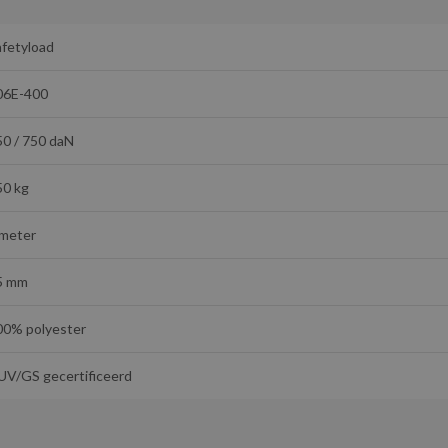
afetyload
06E-400
50 / 750 daN
50 kg
 meter
5 mm
00% polyester
UV/GS gecertificeerd