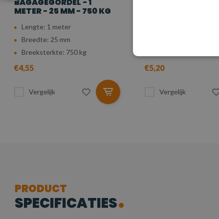
BAGAGEGORDEL - 1
BAGAGEGORDEL - 
METER - 25 MM - 750 KG
METER - 25 MM - 
Lengte: 1 meter
Lengte: 1,5 meter
Breedte: 25 mm
Breedte: 25 mm
Breeksterkte: 750 kg
Breeksterkte: 750 kg
€4,55
€5,20
Vergelijk
Vergelijk
PRODUCT
SPECIFICATIES