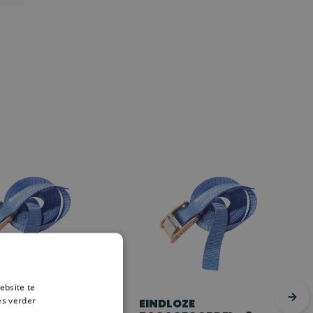
ebsite te
es verder
ZE
EINDLOZE