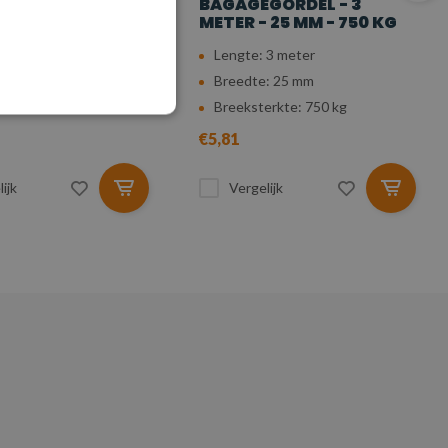
GORDEL - 2,5
BAGAGEGORDEL - 3
 25 MM - 750 KG
METER - 25 MM - 750 KG
 2,5 meter
Lengte: 3 meter
: 25 mm
Breedte: 25 mm
erkte: 750 kg
Breeksterkte: 750 kg
€5,81
ijk
Vergelijk