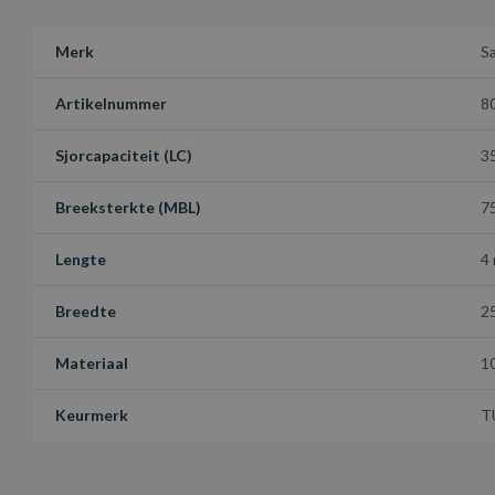
Merk
S
Artikelnummer
8
Sjorcapaciteit (LC)
3
Breeksterkte (MBL)
7
Lengte
4
Breedte
2
Materiaal
1
Keurmerk
T