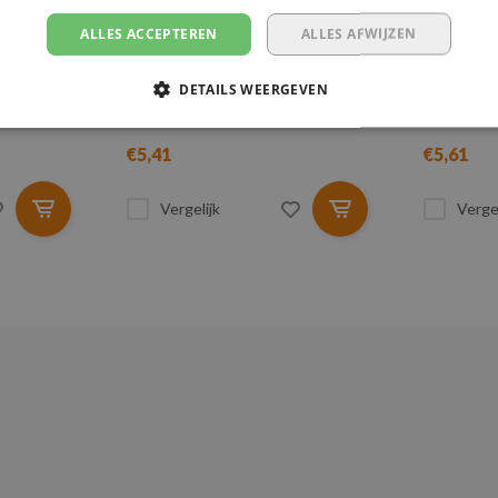
1,5
BAGAGEGORDEL - 2
BAGAGE
750 KG
METER - 25 MM - 750 KG
METER -
ALLES ACCEPTEREN
ALLES AFWIJZEN
Lengte: 2 meter
Lengte:
DETAILS WEERGEVEN
Breedte: 25 mm
Breedte
Breeksterkte: 750 kg
Breekst
€5,41
€5,61
Vergelijk
Vergel