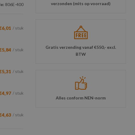
verzonden (mits op voorraad)
e:
806E-400
€6,01
/ stuk
Gratis verzending vanaf €550,- excl.
€5,84
/ stuk
BTW
€5,31
/ stuk
€4,97
/ stuk
Alles conform NEN-norm
€4,63
/ stuk