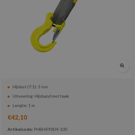
Hijslast (7:1): 3 ton
Uitvoering: Hijsband met haak
Lengte: 1 m
€42,10
Artikelcode:
PHBHK90D4-100