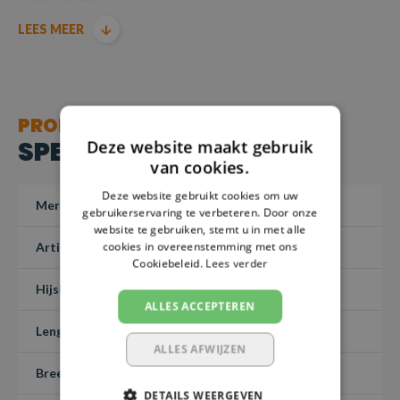
LEES MEER
Dit betreft een maatwerk artikel en kan niet worden
geretourneerd – Maatwerk 1-3 dagen.
Producten voldoen aan de machinerichtlijn EN1492-1-
PRODUCT
2000+A1:2008
SPECIFICATIES
Deze website maakt gebruik
van cookies.
Deze website gebruikt cookies om uw
Merk
SafetyLoad
gebruikerservaring te verbeteren. Door onze
website te gebruiken, stemt u in met alle
cookies in overeenstemming met ons
Artikelnummer
PHBHK90D4-100
Cookiebeleid.
Lees verder
Hijslast (7:1)
3 ton
ALLES ACCEPTEREN
Lengte
1 meter
ALLES AFWIJZEN
Breedte
90 mm
DETAILS WEERGEVEN