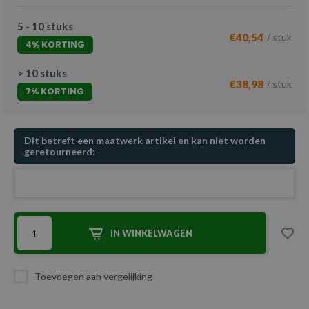
5 - 10 stuks
€40,54
/ stuk
4% KORTING
> 10 stuks
€38,98
/ stuk
7% KORTING
Dit betreft een maatwerk artikel en kan niet worden
geretourneerd:
IN WINKELWAGEN
Toevoegen aan vergelijking