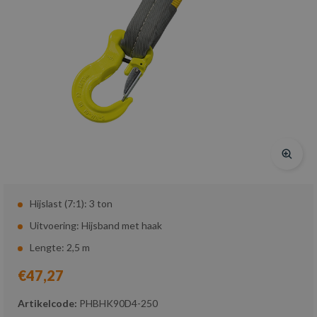
Hijslast (7:1): 3 ton
Uitvoering: Hijsband met haak
Lengte: 2,5 m
€47,27
Artikelcode:
PHBHK90D4-250