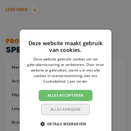
LEES MEER
Dit betreft een maatwerk artikel en kan niet worden
geretourneerd – Maatwerk 1-3 dagen.
Producten voldoen aan de machinerichtlijn EN1492-1-
PRODUCT
2000+A1:2008
Deze website maakt gebruik
SPECIFICATIES
van cookies.
Deze website gebruikt cookies om uw
gebruikerservaring te verbeteren. Door onze
Merk
SafetyLoad
website te gebruiken, stemt u in met alle
cookies in overeenstemming met ons
Artikelnummer
PHBHK90D4-250
Cookiebeleid.
Lees verder
Hijslast (7:1)
3 ton
ALLES ACCEPTEREN
Lengte
2,5 meter
ALLES AFWIJZEN
Breedte
90 mm
DETAILS WEERGEVEN