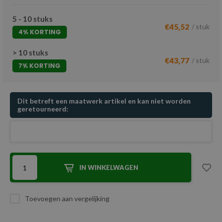
5 - 10 stuks
€45,52
/ stuk
4% KORTING
> 10 stuks
€43,77
/ stuk
7% KORTING
Dit betreft een maatwerk artikel en kan niet worden
geretourneerd:
IN WINKELWAGEN
Toevoegen aan vergelijking