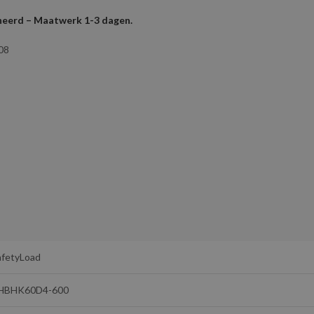
rneerd – Maatwerk 1-3 dagen.
08
afetyLoad
HBHK60D4-600