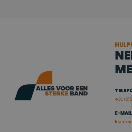
HULP
NE
ME
TELEF
+31 (0)5
E-MAI
klanten