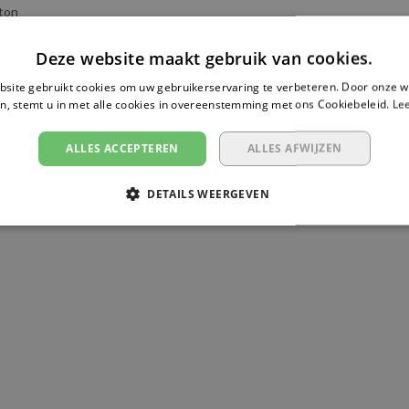
 ton
 meter
Deze website maakt gebruik van cookies.
site gebruikt cookies om uw gebruikerservaring te verbeteren. Door onze w
0 mm
n, stemt u in met alle cookies in overeenstemming met ons Cookiebeleid.
Le
ijsband met haak
ALLES ACCEPTEREN
ALLES AFWIJZEN
UV/GS gecertificeerd
DETAILS WEERGEVEN