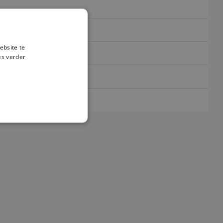
ebsite te
es verder