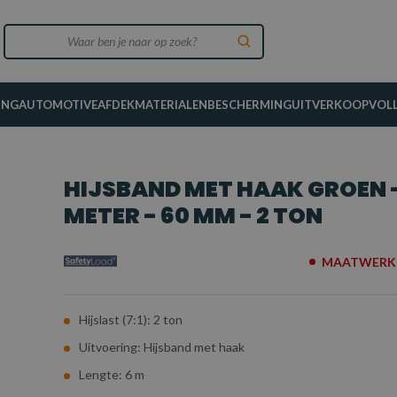
ING
AUTOMOTIVE
AFDEKMATERIALEN
BESCHERMING
UITVERKOOP
VOL
HIJSBAND MET HAAK GROEN -
METER - 60 MM - 2 TON
MAATWERK 
Hijslast (7:1): 2 ton
Uitvoering: Hijsband met haak
Lengte: 6 m