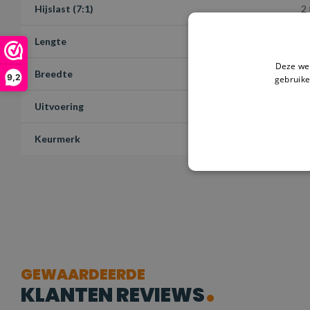
Hijslast (7:1)
2
Lengte
6
Deze web
Breedte
6
9,2
gebruike
Uitvoering
H
Keurmerk
T
GEWAARDEERDE
KLANTEN REVIEWS