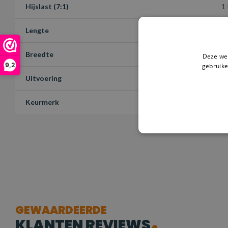
Hijslast (7:1)
1
Lengte
1
Breedte
3
Deze web
9,2
gebruike
Uitvoering
H
Keurmerk
T
GEWAARDEERDE
KLANTEN REVIEWS