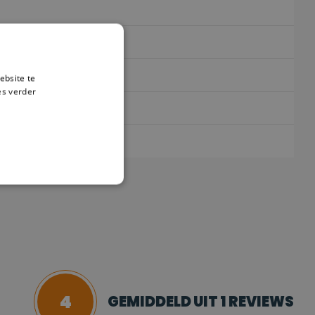
ebsite te
es verder
4
GEMIDDELD UIT 1 REVIEWS