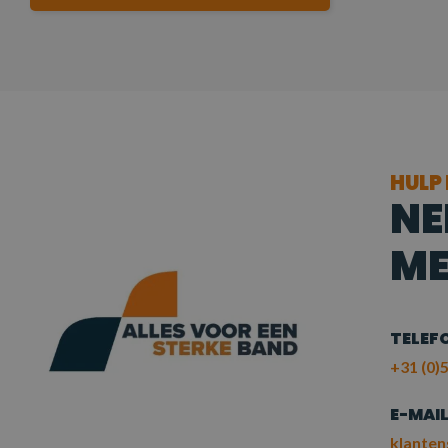
HULP
NE
ME
TELEF
+31 (0)5
E-MAI
klanten