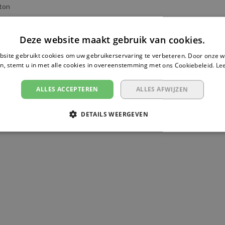
 ton
,5 meter
Deze website maakt gebruik van cookies.
0 mm
site gebruikt cookies om uw gebruikerservaring te verbeteren. Door onze w
n, stemt u in met alle cookies in overeenstemming met ons Cookiebeleid.
Le
ijsband met haak
ALLES ACCEPTEREN
ALLES AFWIJZEN
UV/GS gecertificeerd
DETAILS WEERGEVEN