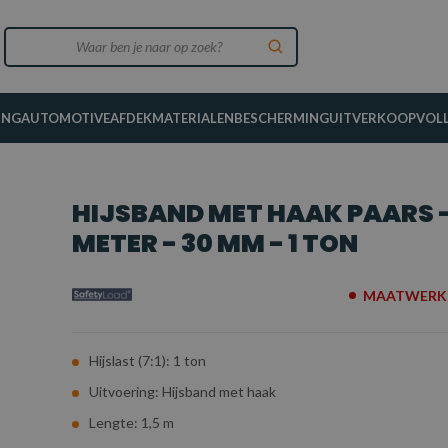
ING
AUTOMOTIVE
AFDEKMATERIALEN
BESCHERMING
UITVERKOOP
VOL
HIJSBAND MET HAAK PAARS -
METER - 30 MM - 1 TON
MAATWERK 
Hijslast (7:1): 1 ton
Uitvoering: Hijsband met haak
Lengte: 1,5 m