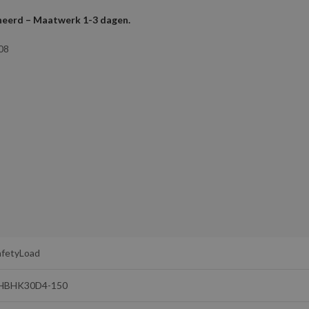
rneerd – Maatwerk 1-3 dagen.
08
afetyLoad
HBHK30D4-150