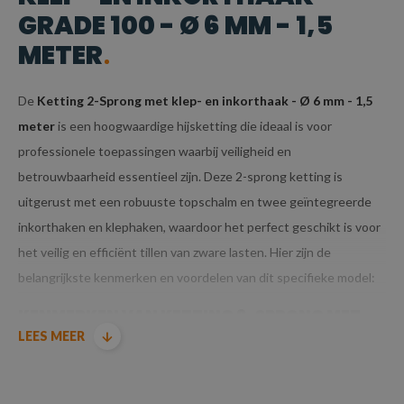
GRADE 100 - Ø 6 MM - 1,5
METER
De
Ketting 2-Sprong met klep- en inkorthaak - Ø 6 mm - 1,5
meter
is een hoogwaardige hijsketting die ideaal is voor
professionele toepassingen waarbij veiligheid en
betrouwbaarheid essentieel zijn. Deze 2-sprong ketting is
uitgerust met een robuuste topschalm en twee geïntegreerde
inkorthaken en klephaken, waardoor het perfect geschikt is voor
het veilig en efficiënt tillen van zware lasten. Hier zijn de
belangrijkste kenmerken en voordelen van dit specifieke model:
KENMERKEN VAN KETTING 2-SPRONG MET
LEES MEER
KLEP- EN INKORTHAAK GRADE 100 - Ø 6 MM -
1,5 METER