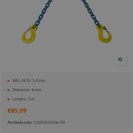
WLL (4:1): 1,4 ton
Diameter: 6 mm
Lengte: 3 m
€85,09
Artikelcode:
G10GKI0206-30