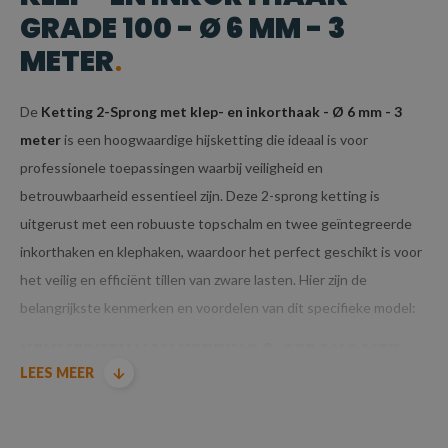
GRADE 100 - Ø 6 MM - 3
METER
De
Ketting 2-Sprong met klep- en inkorthaak - Ø 6 mm - 3
meter
is een hoogwaardige hijsketting die ideaal is voor
professionele toepassingen waarbij veiligheid en
betrouwbaarheid essentieel zijn. Deze 2-sprong ketting is
uitgerust met een robuuste topschalm en twee geïntegreerde
inkorthaken en klephaken, waardoor het perfect geschikt is voor
het veilig en efficiënt tillen van zware lasten. Hier zijn de
belangrijkste kenmerken en voordelen van dit specifieke model:
KENMERKEN VAN KETTING 2-SPRONG MET
LEES MEER
KLEP- EN INKORTHAAK GRADE 100 - Ø 6 MM -
3 METER