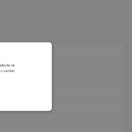
ebsite te
es verder