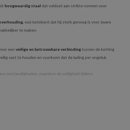
uit
hoogwaardig staal
dat voldoet aan strikte normen voor
sverhouding
, wat betekent dat hij sterk genoeg is voor zware
makkelijker te maken.
 voor een
veilige en betrouwbare verbinding
tussen de ketting
veilig vast te houden en voorkomt dat de lading per ongeluk
are omstandigheden, waardoor de veiligheid tijdens
G:
ent dat het geschikt is voor
lichtere tot middelzware
hijswerkzaamheden uit te voeren, zoals het hijsen van
or kleinere toepassingen.
erklast van 4
ton
onder een hijshoek van
90 graden
, zoals