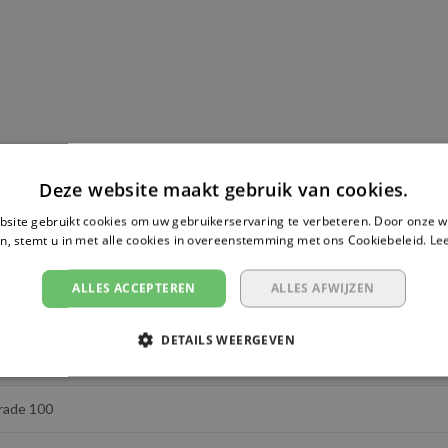
eilig gebruikt kan worden om lasten tot 4 ton te hijsen, mits de
komstandigheden worden nageleefd.
er, wat zorgt voor veelzijdigheid in verschillende
10GK210-40
Deze website maakt gebruik van cookies.
heidscertificaat
dat garandeert dat het voldoet aan de
site gebruikt cookies om uw gebruikerservaring te verbeteren. Door onze w
0 mm
ificaat bevestigt de sterkte en veiligheid van de ketting, zodat
n, stemt u in met alle cookies in overeenstemming met ons Cookiebeleid.
Le
oldoet aan de regelgeving voor professioneel hijsen.
 meter
ALLES ACCEPTEREN
ALLES AFWIJZEN
 ton
ige constructie maken de ketting geschikt voor intensief
DETAILS WEERGEVEN
:1
tiging
en een veilige verbinding van de ketting met de lading,
rade 100