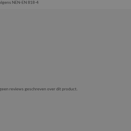
jsketting die stevig genoeg is voor zware toepassingen, zonder
olgens NEN-EN 818-4
breed scala aan toepassingen waarbij zowel kracht als
e normen en wordt geleverd inclusief certificaat volgens NEN-EN
 magazijnen, scheepvaart en andere industriële sectoren waar
akken of bomen in tuinen en bij boomonderhoudswerkzaamheden.
tijdens het transport.
g geen reviews geschreven over dit product.