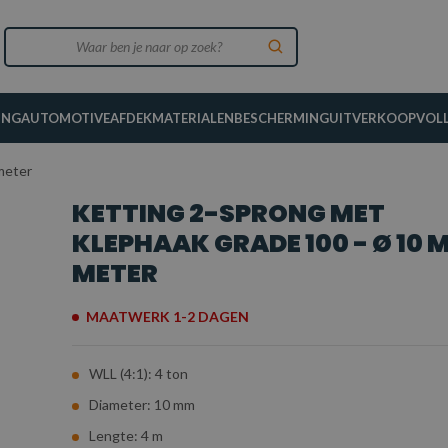
ING
AUTOMOTIVE
AFDEKMATERIALEN
BESCHERMING
UITVERKOOP
VOL
meter
KETTING 2-SPRONG MET
KLEPHAAK GRADE 100 - Ø 10 M
METER
MAATWERK 1-2 DAGEN
WLL (4:1): 4 ton
Diameter: 10 mm
Lengte: 4 m