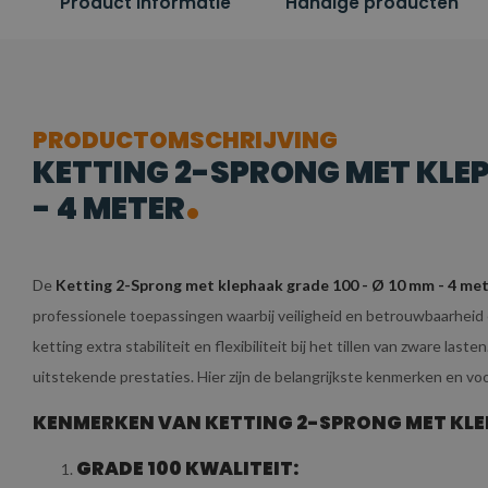
Product informatie
Handige producten
PRODUCTOMSCHRIJVING
KETTING 2-SPRONG MET KLEP
- 4 METER
De
Ketting 2-Sprong met klephaak grade 100 - Ø 10 mm - 4 me
professionele toepassingen waarbij veiligheid en betrouwbaarheid e
ketting extra stabiliteit en flexibiliteit bij het tillen van zware las
uitstekende prestaties. Hier zijn de belangrijkste kenmerken en voo
KENMERKEN VAN KETTING 2-SPRONG MET KLEPH
GRADE 100 KWALITEIT: