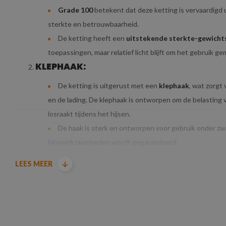
Grade 100
betekent dat deze ketting is vervaardigd 
sterkte en betrouwbaarheid.
De ketting heeft een
uitstekende sterkte-gewicht
toepassingen, maar relatief licht blijft om het gebruik ge
KLEPHAAK:
De ketting is uitgerust met een
klephaak
, wat zorgt
en de lading. De klephaak is ontworpen om de belasting 
losraakt tijdens het hijsen.
De haak is sterk en ontworpen voor gebruik onder zw
hijswerkzaamheden wordt gegarandeerd.
DIAMETER & HIJSLAST VAN DE HIJSKETTIN
LEES MEER
De ketting heeft een diameter van 10
mm
, wat betek
hijstaken
. De ketting is sterk genoeg om verschillende 
middelgrote lasten, maar is niet te zwaar of onhandig vo
De 10
mm Grade 100 hijsketting
heeft een veilige w