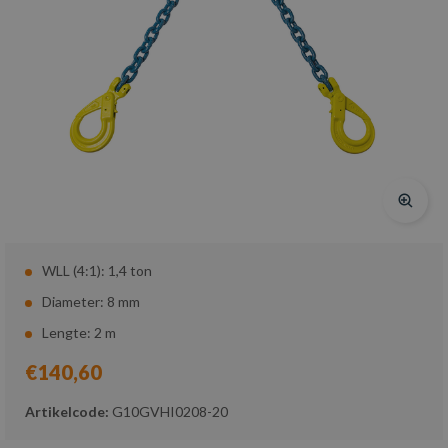
WLL (4:1): 1,4 ton
Diameter: 8 mm
Lengte: 2 m
€140,60
Artikelcode:
G10GVHI0208-20