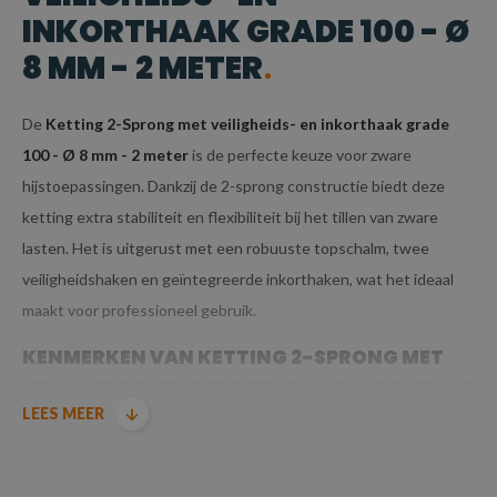
INKORTHAAK GRADE 100 - Ø
8 MM - 2 METER
De
Ketting 2-Sprong met veiligheids- en inkorthaak grade
100 - Ø 8 mm - 2 meter
is de perfecte keuze voor zware
hijstoepassingen. Dankzij de 2-sprong constructie biedt deze
ketting extra stabiliteit en flexibiliteit bij het tillen van zware
lasten. Het is uitgerust met een robuuste topschalm, twee
veiligheidshaken en geïntegreerde inkorthaken, wat het ideaal
maakt voor professioneel gebruik.
KENMERKEN VAN KETTING 2-SPRONG MET
VEILIGHEIDS- EN INKORTHAAK GRADE 100 - Ø
LEES MEER
8 MM - 2 METER
GRADE 100 KWALITEIT: