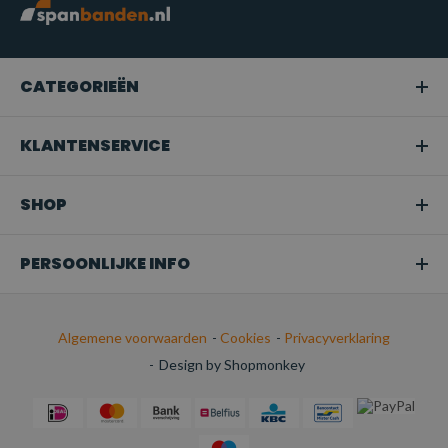
TOEPASSINGEN:
Professioneel hijswerk:
Geschikt voor gebruik in de
bouw, magazijnen, scheepvaart en andere industriële
CATEGORIEËN
sectoren waar zware of middelzware lasten moeten worden
gehezen.
KLANTENSERVICE
Snoeien of boomverzorging:
Ideaal voor het hijsen van
takken of bomen in tuinen en bij
SHOP
boomonderhoudswerkzaamheden.
Transport:
Perfect voor het veilig bevestigen van
PERSOONLIJKE INFO
ladingen tijdens het transport.
Algemene voorwaarden
-
Cookies
-
Privacyverklaring
-
Design by Shopmonkey