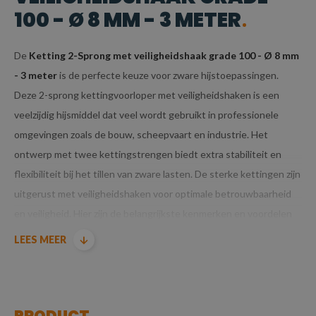
100 - Ø 8 MM - 3 METER
De
Ketting 2-Sprong met veiligheidshaak grade 100 - Ø 8 mm
- 3 meter
is de perfecte keuze voor zware hijstoepassingen.
Deze 2-sprong kettingvoorloper met veiligheidshaken is een
veelzijdig hijsmiddel dat veel wordt gebruikt in professionele
omgevingen zoals de bouw, scheepvaart en industrie. Het
ontwerp met twee kettingstrengen biedt extra stabiliteit en
flexibiliteit bij het tillen van zware lasten. De sterke kettingen zijn
uitgerust met veiligheidshaken voor optimale betrouwbaarheid
en veiligheid. Hier zijn de belangrijkste kenmerken en voordelen
van dit specifieke model:
LEES MEER
KENMERKEN VAN KETTING 2-SPRONG MET
VEILIGHEIDSHAAK GRADE 100 - Ø 8 MM - 3
METER
PRODUCT