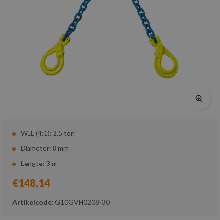
WLL (4:1): 2,5 ton
Diameter: 8 mm
Lengte: 3 m
€148,14
Artikelcode:
G10GVH0208-30