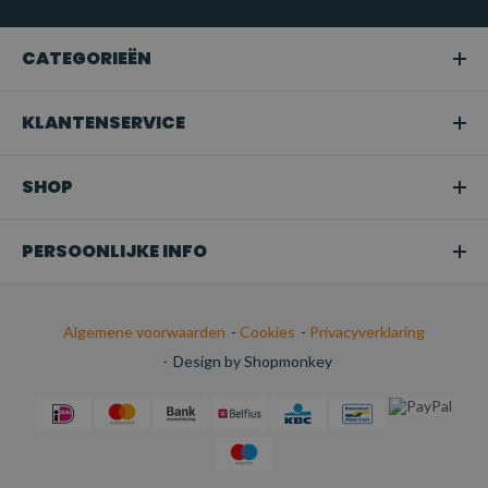
gehezen.
Snoeien of boomverzorging:
Ideaal voor het hijsen van
CATEGORIEËN
takken of bomen in tuinen en bij
boomonderhoudswerkzaamheden.
KLANTENSERVICE
Transport:
Perfect voor het veilig bevestigen van
ladingen tijdens het transport.
SHOP
PERSOONLIJKE INFO
Algemene voorwaarden
-
Cookies
-
Privacyverklaring
-
Design by Shopmonkey