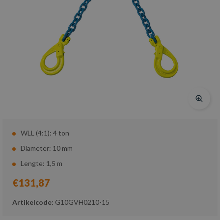
WLL (4:1): 4 ton
Diameter: 10 mm
Lengte: 1,5 m
€131,87
Artikelcode:
G10GVH0210-15