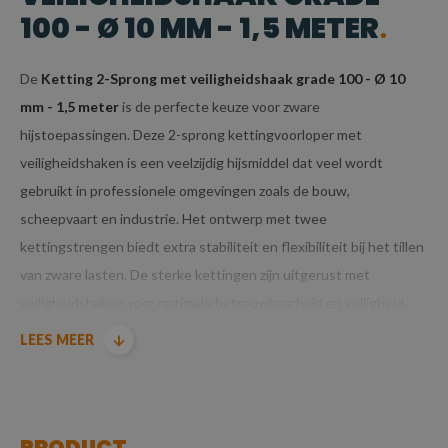
100 - Ø 10 MM - 1,5 METER
De
Ketting 2-Sprong met veiligheidshaak grade 100 - Ø 10
mm - 1,5 meter
is de perfecte keuze voor zware
hijstoepassingen. Deze 2-sprong kettingvoorloper met
veiligheidshaken is een veelzijdig hijsmiddel dat veel wordt
gebruikt in professionele omgevingen zoals de bouw,
scheepvaart en industrie. Het ontwerp met twee
kettingstrengen biedt extra stabiliteit en flexibiliteit bij het tillen
van zware lasten. De sterke kettingen zijn uitgerust met
veiligheidshaken voor optimale betrouwbaarheid en veiligheid.
Hier zijn de belangrijkste kenmerken en voordelen van dit
LEES MEER
specifieke model:
KENMERKEN VAN KETTING 2-SPRONG MET
VEILIGHEIDSHAAK GRADE 100 - Ø 10 MM - 1,5
PRODUCT