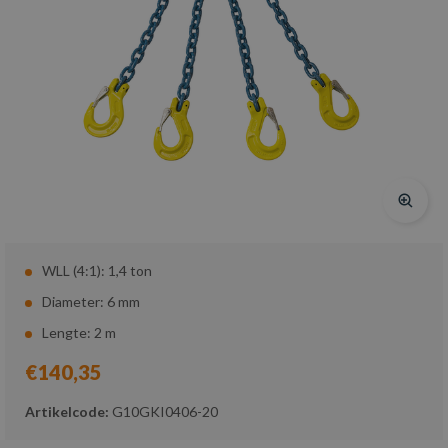
WLL (4:1): 1,4 ton
Diameter: 6 mm
Lengte: 2 m
€140,35
Artikelcode:
G10GKI0406-20