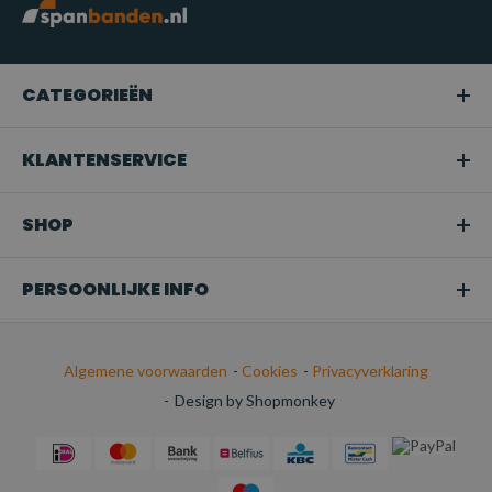
Professioneel hijswerk:
Geschikt voor gebruik in de
bouw, magazijnen, scheepvaart en andere industriële
sectoren waar zware of middelzware lasten moeten worden
CATEGORIEËN
gehezen.
Snoeien of boomverzorging:
Ideaal voor het hijsen van
KLANTENSERVICE
takken of bomen in tuinen en bij
boomonderhoudswerkzaamheden.
SHOP
Transport:
Perfect voor het veilig bevestigen van
ladingen tijdens het transport.
PERSOONLIJKE INFO
Algemene voorwaarden
-
Cookies
-
Privacyverklaring
-
Design by Shopmonkey