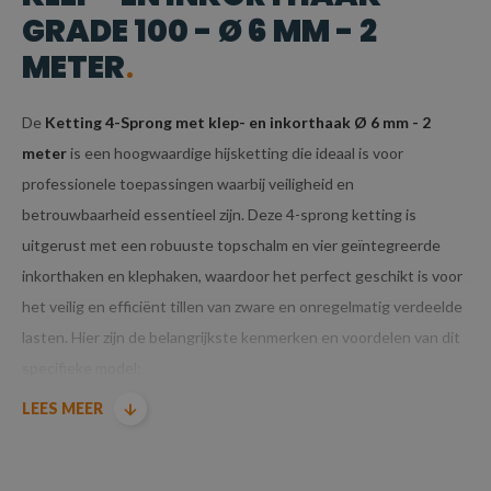
GRADE 100 - Ø 6 MM - 2
METER
De
Ketting 4-Sprong met klep- en inkorthaak Ø 6 mm - 2
meter
is een hoogwaardige hijsketting die ideaal is voor
professionele toepassingen waarbij veiligheid en
betrouwbaarheid essentieel zijn. Deze 4-sprong ketting is
uitgerust met een robuuste topschalm en vier geïntegreerde
inkorthaken en klephaken, waardoor het perfect geschikt is voor
het veilig en efficiënt tillen van zware en onregelmatig verdeelde
lasten. Hier zijn de belangrijkste kenmerken en voordelen van dit
specifieke model:
LEES MEER
KENMERKEN VAN KETTING 4-SPRONG MET
KLEP- EN INKORTHAAK GRADE 100 - Ø 6 MM -
2 METER