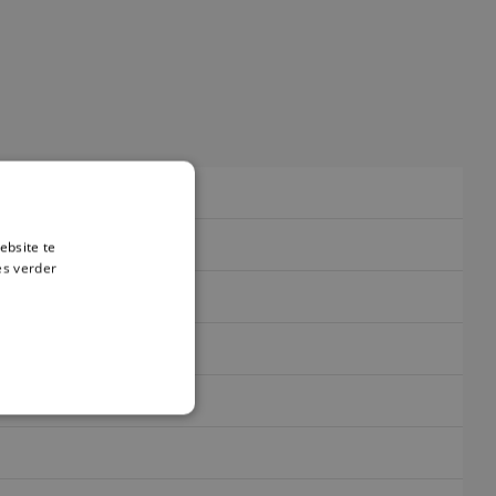
ebsite te
es verder