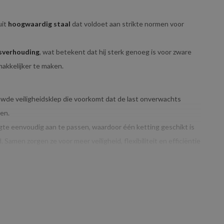
uit
hoogwaardig staal
dat voldoet aan strikte normen voor
sverhouding
, wat betekent dat hij sterk genoeg is voor zware
makkelijker te maken.
uwde veiligheidsklep die voorkomt dat de last onverwachts
en.
gte eenvoudig aan te passen, waardoor één ketting geschikt is
 Samen zorgen ze voor meer veiligheid, flexibiliteit en efficiëntie
G:
nt dat het geschikt is voor
lichtere tot middelzware hijstaken
.
heden uit te voeren, zoals het hijsen van middelgrote lasten,
ngen.