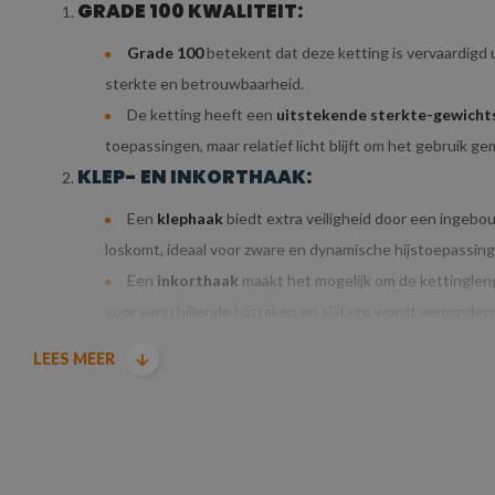
GRADE 100 KWALITEIT:
Grade 100
betekent dat deze ketting is vervaardigd 
sterkte en betrouwbaarheid.
De ketting heeft een
uitstekende sterkte-gewicht
toepassingen, maar relatief licht blijft om het gebruik ge
KLEP- EN INKORTHAAK:
Een
klephaak
biedt extra veiligheid door een ingebo
loskomt, ideaal voor zware en dynamische hijstoepassing
Een
inkorthaak
maakt het mogelijk om de kettinglen
voor verschillende hijstaken en slijtage wordt verminderd.
bij hijswerkzaamheden.
LEES MEER
DIAMETER & HIJSLAST VAN DE HIJSKETTIN
De ketting heeft een diameter van 8
mm
, wat beteke
De ketting is sterk genoeg om verschillende hijswerkzaam
maar is niet te zwaar of onhandig voor kleinere toepassi