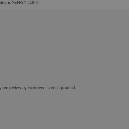
olgens NEN-EN 818-4
ing zonder onhandig zwaar te zijn, waardoor het geschikt is voor
e normen en wordt geleverd inclusief certificaat volgens NEN-EN
 magazijnen, scheepvaart en andere industriële sectoren waar
akken of bomen in tuinen en bij boomonderhoudswerkzaamheden.
tijdens het transport.
g geen reviews geschreven over dit product.