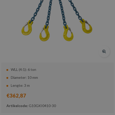
WLL (4:1): 6 ton
Diameter: 10 mm
Lengte: 3 m
€362,87
Artikelcode:
G10GKI0410-30