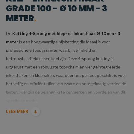
GRADE 100 - Ø 10 MM - 3
METER
De
Ketting 4-Sprong met klep- en inkorthaak Ø 10 mm - 3
meter
is een hoogwaardige hijsketting die ideaal is voor
professionele toepassingen waarbij veiligheid en
betrouwbaarheid essentieel zijn. Deze 4-sprong ketting is
uitgerust met een robuuste topschalm en vier geïntegreerde
inkorthaken en klephaken, waardoor het perfect geschikt is voor
het veilig en efficiënt tillen van zware en onregelmatig verdeelde
lasten. Hier zijn de belangrijkste kenmerken en voordelen van dit
specifieke model:
LEES MEER
KENMERKEN VAN KETTING 4-SPRONG MET
KLEP- EN INKORTHAAK GRADE 100 - Ø 10 MM
- 3 METER