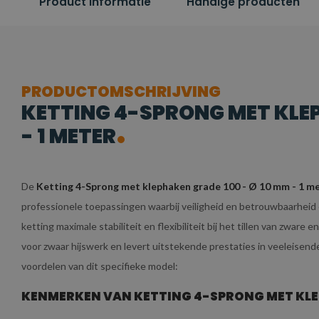
Product informatie
Handige producten
PRODUCTOMSCHRIJVING
KETTING 4-SPRONG MET KLEP
- 1 METER
De
Ketting 4-Sprong met klephaken grade 100 - Ø 10 mm - 1 m
professionele toepassingen waarbij veiligheid en betrouwbaarheid e
ketting maximale stabiliteit en flexibiliteit bij het tillen van zwar
voor zwaar hijswerk en levert uitstekende prestaties in veeleisen
voordelen van dit specifieke model:
KENMERKEN VAN KETTING 4-SPRONG MET KLEPH