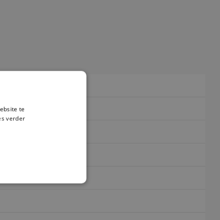
ebsite te
es verder