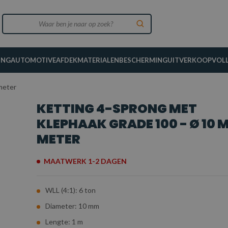
ING
AUTOMOTIVE
AFDEKMATERIALEN
BESCHERMING
UITVERKOOP
VOL
meter
KETTING 4-SPRONG MET
KLEPHAAK GRADE 100 - Ø 10 M
METER
MAATWERK 1-2 DAGEN
WLL (4:1): 6 ton
Diameter: 10 mm
Lengte: 1 m