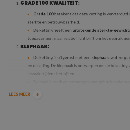
GRADE 100 KWALITEIT:
Grade 100
betekent dat deze ketting is vervaardigd 
sterkte en betrouwbaarheid.
De ketting heeft een
uitstekende sterkte-gewicht
toepassingen, maar relatief licht blijft om het gebruik ge
KLEPHAAK:
De ketting is uitgerust met een
klephaak
, wat zorgt
en de lading. De klephaak is ontworpen om de belasting 
losraakt tijdens het hijsen.
De haak is sterk en ontworpen voor gebruik onder zw
hijswerkzaamheden wordt gegarandeerd.
LEES MEER
DIAMETER & HIJSLAST VAN DE HIJSKETTIN
De ketting heeft een diameter van 10
mm
, wat betek
hijstaken
. De ketting is sterk genoeg om verschillende 
middelgrote lasten, maar is niet te zwaar of onhandig vo