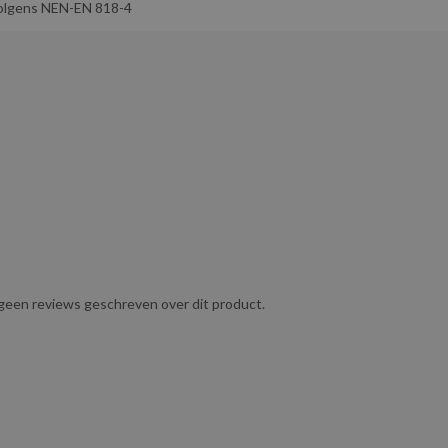
olgens NEN-EN 818-4
tting zonder onhandig zwaar te zijn, waardoor het geschikt is
e normen en wordt geleverd inclusief certificaat volgens NEN-EN
 magazijnen, scheepvaart en andere industriële sectoren waar
akken of bomen in tuinen en bij boomonderhoudswerkzaamheden.
tijdens het transport.
g geen reviews geschreven over dit product.