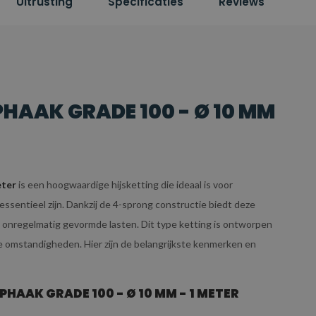
Uitrusting
Specificaties
Reviews
HAAK GRADE 100 - Ø 10 MM
eter
is een hoogwaardige hijsketting die ideaal is voor
ssentieel zijn. Dankzij de 4-sprong constructie biedt deze
e en onregelmatig gevormde lasten. Dit type ketting is ontworpen
de omstandigheden. Hier zijn de belangrijkste kenmerken en
AAK GRADE 100 - Ø 10 MM - 1 METER