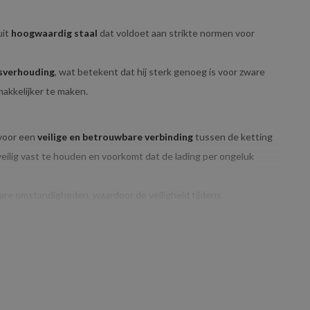
uit
hoogwaardig staal
dat voldoet aan strikte normen voor
sverhouding
, wat betekent dat hij sterk genoeg is voor zware
makkelijker te maken.
 voor een
veilige en betrouwbare verbinding
tussen de ketting
veilig vast te houden en voorkomt dat de lading per ongeluk
are omstandigheden, waardoor de veiligheid tijdens
G:
ent dat het geschikt is voor
lichtere tot middelzware
hijswerkzaamheden uit te voeren, zoals het hijsen van
or kleinere toepassingen.