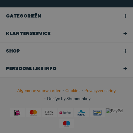
gehezen.
Snoeien of boomverzorging:
Ideaal voor het hijsen van
CATEGORIEËN
takken of bomen in tuinen en bij
boomonderhoudswerkzaamheden.
KLANTENSERVICE
Transport:
Perfect voor het veilig bevestigen van
ladingen tijdens het transport.
SHOP
PERSOONLIJKE INFO
Algemene voorwaarden
-
Cookies
-
Privacyverklaring
-
Design by Shopmonkey