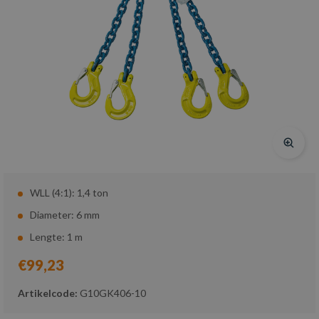
WLL (4:1): 1,4 ton
Diameter: 6 mm
Lengte: 1 m
€99,23
Artikelcode:
G10GK406-10