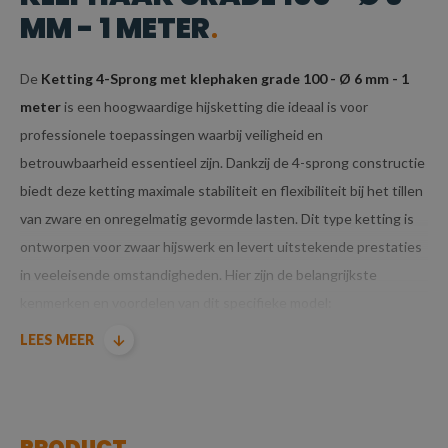
MM - 1 METER
De
Ketting 4-Sprong met klephaken grade 100 - Ø 6 mm - 1
meter
is een hoogwaardige hijsketting die ideaal is voor
professionele toepassingen waarbij veiligheid en
betrouwbaarheid essentieel zijn. Dankzij de 4-sprong constructie
biedt deze ketting maximale stabiliteit en flexibiliteit bij het tillen
van zware en onregelmatig gevormde lasten. Dit type ketting is
ontworpen voor zwaar hijswerk en levert uitstekende prestaties
in veeleisende omstandigheden. Hier zijn de belangrijkste
kenmerken en voordelen van dit specifieke model:
LEES MEER
KENMERKEN VAN KETTING 4-SPRONG MET
KLEPHAAK GRADE 100 - Ø 6 MM - 1 METER
GRADE 100 KWALITEIT:
PRODUCT