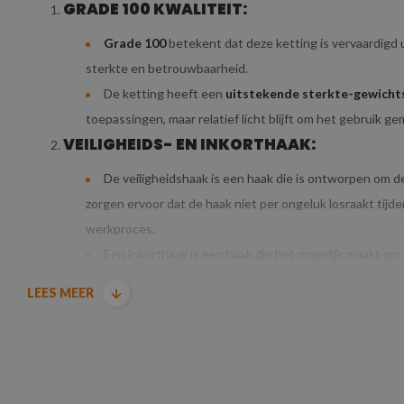
GRADE 100 KWALITEIT:
Grade 100
betekent dat deze ketting is vervaardigd 
sterkte en betrouwbaarheid.
De ketting heeft een
uitstekende sterkte-gewicht
toepassingen, maar relatief licht blijft om het gebruik ge
VEILIGHEIDS- EN INKORTHAAK:
De veiligheidshaak is een haak die is ontworpen om d
zorgen ervoor dat de haak niet per ongeluk losraakt tijden
werkproces.
Een inkorthaak is een haak die het mogelijk maakt om d
ketting te lang is voor de specifieke taak, of als de le
LEES MEER
het object correct wordt gepositioneerd.
DIAMETER & HIJSLAST VAN DE HIJSKETTIN
De ketting heeft een diameter van 8
mm
, wat beteke
De ketting is sterk genoeg om verschillende hijswerkzaam