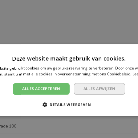
ngen.
rklast van
3,75 ton
onder een hijshoek van
90 graden
, zoals
eilig gebruikt kan worden om lasten tot 3,75 ton te hijsen, mits
werkomstandigheden worden nageleefd.
er, wat zorgt voor veelzijdigheid in verschillende
10GVHI0408-15
Deze website maakt gebruik van cookies.
site gebruikt cookies om uw gebruikerservaring te verbeteren. Door onze w
 mm
n, stemt u in met alle cookies in overeenstemming met ons Cookiebeleid.
Le
heidscertificaat
dat garandeert dat het voldoet aan de
,5 meter
ificaat bevestigt de sterkte en veiligheid van de ketting, zodat
ALLES ACCEPTEREN
ALLES AFWIJZEN
oldoet aan de regelgeving voor professioneel hijsen.
75 ton
DETAILS WEERGEVEN
:1
ige constructie maken de ketting geschikt voor intensief
rade 100