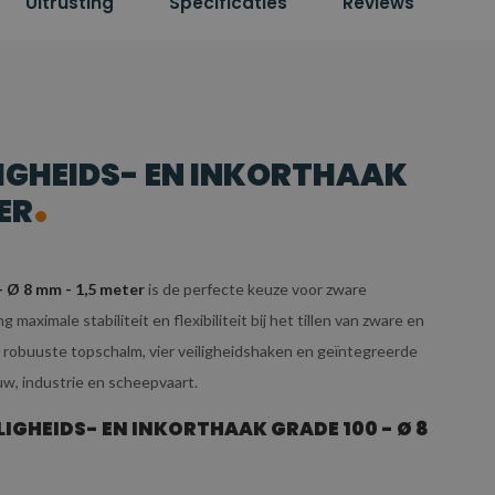
Uitrusting
Specificaties
Reviews
LIGHEIDS- EN INKORTHAAK
ER
- Ø 8 mm - 1,5 meter
is de perfecte keuze voor zware
maximale stabiliteit en flexibiliteit bij het tillen van zware en
 robuuste topschalm, vier veiligheidshaken en geïntegreerde
uw, industrie en scheepvaart.
IGHEIDS- EN INKORTHAAK GRADE 100 - Ø 8