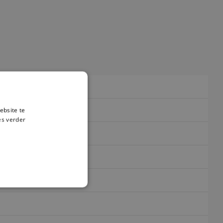
ebsite te
es verder