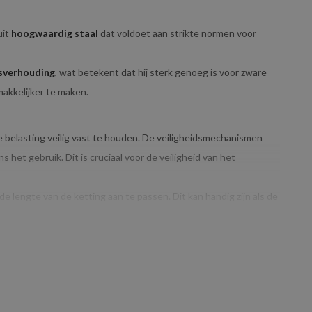
uit
hoogwaardig staal
dat voldoet aan strikte normen voor
sverhouding
, wat betekent dat hij sterk genoeg is voor zware
makkelijker te maken.
e belasting veilig vast te houden. De veiligheidsmechanismen
s het gebruik. Dit is cruciaal voor de veiligheid van het
e lengte van de ketting aan te passen. Dit kan handig zijn als de
ngte van de ketting snel aangepast moet worden om te zorgen dat
G:
nt dat het geschikt is voor
lichtere tot middelzware hijstaken
.
heden uit te voeren, zoals het hijsen van middelgrote lasten,