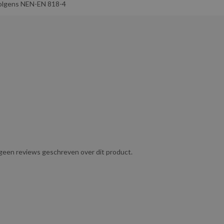
tiging
en een veilige verbinding van de ketting met de lading,
olgens NEN-EN 818-4
ing zonder onhandig zwaar te zijn, waardoor het geschikt is voor
e normen en wordt geleverd inclusief certificaat volgens NEN-EN
 magazijnen, scheepvaart en andere industriële sectoren waar
akken of bomen in tuinen en bij boomonderhoudswerkzaamheden.
g geen reviews geschreven over dit product.
tijdens het transport.