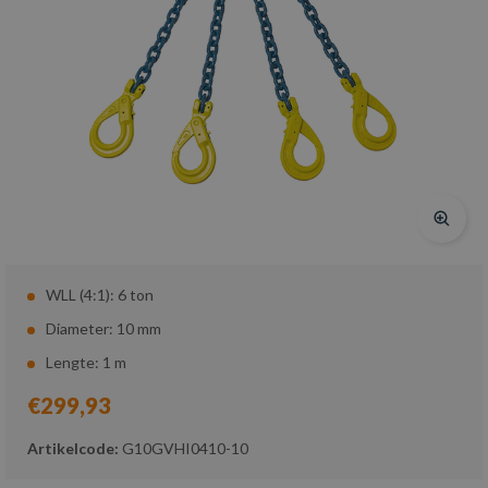
WLL (4:1): 6 ton
Diameter: 10 mm
Lengte: 1 m
€299,93
Artikelcode:
G10GVHI0410-10