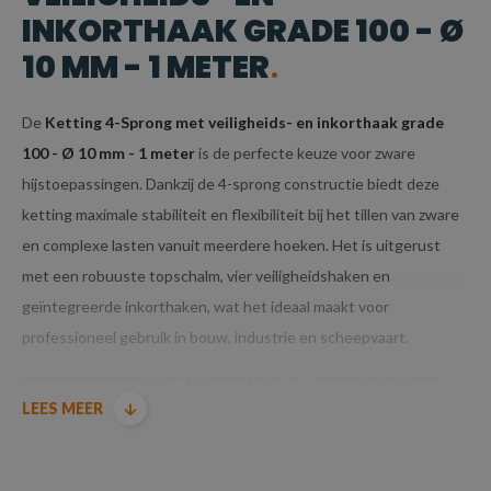
INKORTHAAK GRADE 100 - Ø
10 MM - 1 METER
De
Ketting 4-Sprong met veiligheids- en inkorthaak grade
100 - Ø 10 mm - 1 meter
is de perfecte keuze voor zware
hijstoepassingen. Dankzij de 4-sprong constructie biedt deze
ketting maximale stabiliteit en flexibiliteit bij het tillen van zware
en complexe lasten vanuit meerdere hoeken. Het is uitgerust
met een robuuste topschalm, vier veiligheidshaken en
geïntegreerde inkorthaken, wat het ideaal maakt voor
professioneel gebruik in bouw, industrie en scheepvaart.
KENMERKEN VAN KETTING 4-SPRONG MET
LEES MEER
VEILIGHEIDS- EN INKORTHAAK GRADE 100 - Ø
10 MM - 1 METER