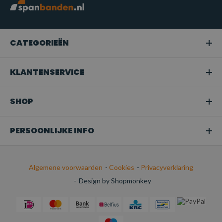
TOEPASSINGEN:
Professioneel hijswerk:
Geschikt voor gebruik in de
bouw, magazijnen, scheepvaart en andere industriële
CATEGORIEËN
sectoren waar zware of middelzware lasten moeten worden
gehezen.
KLANTENSERVICE
Snoeien of boomverzorging:
Ideaal voor het hijsen van
takken of bomen in tuinen en bij
SHOP
boomonderhoudswerkzaamheden.
Transport:
Perfect voor het veilig bevestigen van
PERSOONLIJKE INFO
ladingen tijdens het transport.
Algemene voorwaarden
-
Cookies
-
Privacyverklaring
-
Design by Shopmonkey