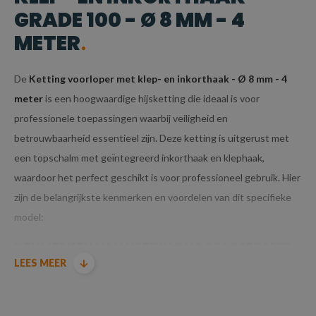
GRADE 100 - Ø 8 MM - 4
METER
De
Ketting voorloper met klep- en inkorthaak - Ø 8 mm - 4
meter
is een hoogwaardige hijsketting die ideaal is voor
professionele toepassingen waarbij veiligheid en
betrouwbaarheid essentieel zijn. Deze ketting is uitgerust met
een topschalm met geïntegreerd inkorthaak en klephaak,
waardoor het perfect geschikt is voor professioneel gebruik. Hier
zijn de belangrijkste kenmerken en voordelen van dit specifieke
model:
KENMERKEN VAN KETTING VOORLOPER MET
LEES MEER
KLEP- EN INKORTHAAK GRADE 100 - Ø 8 MM -
4 METER