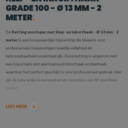
GRADE 100 - Ø 13 MM - 2
METER
De
Ketting voorloper met klep- en inkorthaak - Ø 13 mm - 2
meter
is een hoogwaardige hijsketting die ideaal is voor
professionele toepassingen waarbij veiligheid en
betrouwbaarheid essentieel zijn. Deze ketting is uitgerust met
een topschalm met geïntegreerd inkorthaak en klephaak,
waardoor het perfect geschikt is voor professioneel gebruik. Hier
zijn de belangrijkste kenmerken en voordelen van dit specifieke
model:
KENMERKEN VAN KETTING VOORLOPER MET
LEES MEER
KLEP- EN INKORTHAAK GRADE 100 - Ø 13 MM
- 2 METER