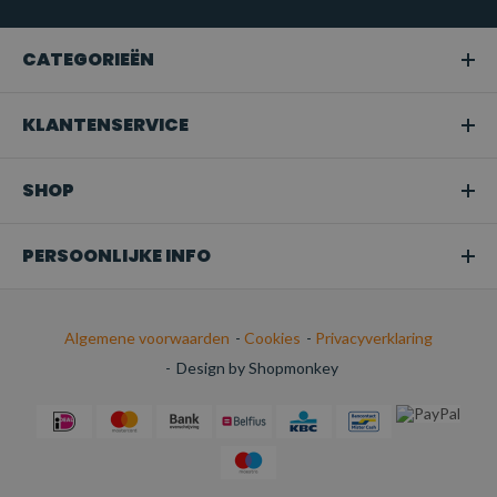
Snoeien of boomverzorging:
Ideaal voor het hijsen van
takken of bomen in tuinen en bij
CATEGORIEËN
boomonderhoudswerkzaamheden.
Transport:
Perfect voor het veilig bevestigen van
KLANTENSERVICE
ladingen tijdens het transport.
SHOP
PERSOONLIJKE INFO
Algemene voorwaarden
-
Cookies
-
Privacyverklaring
-
Design by Shopmonkey