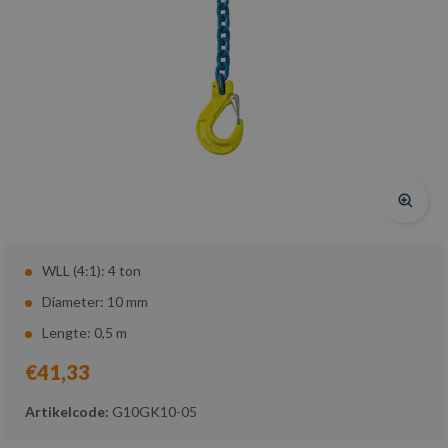
WLL (4:1): 4 ton
Diameter: 10 mm
Lengte: 0,5 m
€41,33
Artikelcode:
G10GK10-05