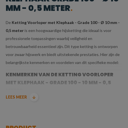
MM - 0,5 METER
De
Ketting Voorloper met Klephaak - Grade 100 - Ø 10 mm -
0,5 meter
is een hoogwaardige hijsketting die ideaal is voor
professionele toepassingen waarbij veiligheid en
betrouwbaarheid essentieel zijn. Dit type ketting is ontworpen
voor zwaar hijswerk en biedt uitstekende prestaties. Hier zijn de
belangrijkste kenmerken en voordelen van dit specifieke model:
KENMERKEN VAN DE KETTING VOORLOPER
MET KLEPHAAK - GRADE 100 - 10 MM - 0,5
METER
LEES MEER
GRADE 100 KWALITEIT:
Grade 100
betekent dat deze ketting is
vervaardigd uit
hoogwaardig staal
dat voldoet aan
PRODUCT