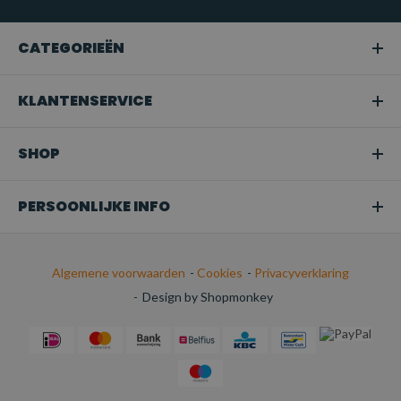
gehezen.
Snoeien of boomverzorging:
Ideaal voor het hijsen van
CATEGORIEËN
takken of bomen in tuinen en bij
boomonderhoudswerkzaamheden.
KLANTENSERVICE
Transport:
Perfect voor het veilig bevestigen van
ladingen tijdens het transport.
SHOP
PERSOONLIJKE INFO
Algemene voorwaarden
-
Cookies
-
Privacyverklaring
-
Design by Shopmonkey