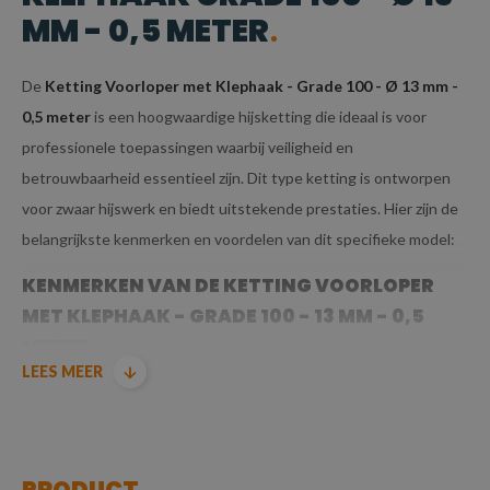
MM - 0,5 METER
De
Ketting Voorloper met Klephaak - Grade 100 - Ø 13 mm -
0,5 meter
is een hoogwaardige hijsketting die ideaal is voor
professionele toepassingen waarbij veiligheid en
betrouwbaarheid essentieel zijn. Dit type ketting is ontworpen
voor zwaar hijswerk en biedt uitstekende prestaties. Hier zijn de
belangrijkste kenmerken en voordelen van dit specifieke model:
KENMERKEN VAN DE KETTING VOORLOPER
MET KLEPHAAK - GRADE 100 - 13 MM - 0,5
METER
LEES MEER
GRADE 100 KWALITEIT:
Grade 100
betekent dat deze ketting is
vervaardigd uit
hoogwaardig staal
dat voldoet aan
PRODUCT