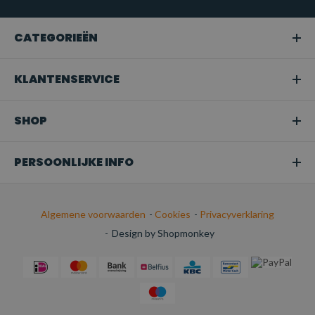
Snoeien of boomverzorging:
Ideaal voor het hijsen van
takken of bomen in tuinen en bij
CATEGORIEËN
boomonderhoudswerkzaamheden.
Transport:
Perfect voor het veilig bevestigen van
KLANTENSERVICE
ladingen tijdens het transport.
SHOP
PERSOONLIJKE INFO
Algemene voorwaarden
-
Cookies
-
Privacyverklaring
-
Design by Shopmonkey