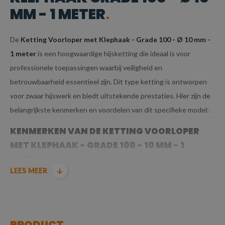
MM - 1 METER
De
Ketting Voorloper met Klephaak - Grade 100 - Ø 10 mm -
1 meter
is een hoogwaardige hijsketting die ideaal is voor
professionele toepassingen waarbij veiligheid en
betrouwbaarheid essentieel zijn. Dit type ketting is ontworpen
voor zwaar hijswerk en biedt uitstekende prestaties. Hier zijn de
belangrijkste kenmerken en voordelen van dit specifieke model:
KENMERKEN VAN DE KETTING VOORLOPER
MET KLEPHAAK - GRADE 100 - 10 MM - 1
METER
LEES MEER
GRADE 100 KWALITEIT:
Grade 100
betekent dat deze ketting is
vervaardigd uit
hoogwaardig staal
dat voldoet aan
PRODUCT