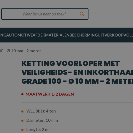
ING
AUTOMOTIVE
AFDEKMATERIALEN
BESCHERMING
UITVERKOOP
VOL
00 - Ø 10 mm - 2 meter
KETTING VOORLOPER MET
VEILIGHEIDS- EN INKORTHAA
GRADE 100 - Ø 10 MM - 2 METE
MAATWERK 1-2 DAGEN
WLL (4:1): 4 ton
Diameter: 10 mm
Lengte: 2 m