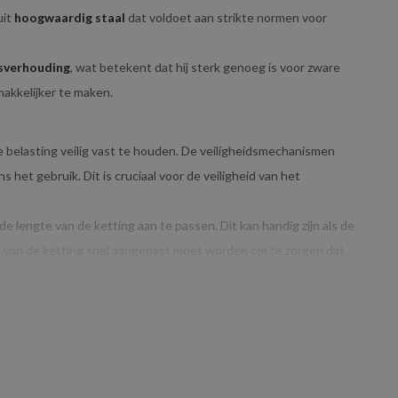
uit
hoogwaardig staal
dat voldoet aan strikte normen voor
sverhouding
, wat betekent dat hij sterk genoeg is voor zware
makkelijker te maken.
e belasting veilig vast te houden. De veiligheidsmechanismen
s het gebruik. Dit is cruciaal voor de veiligheid van het
e lengte van de ketting aan te passen. Dit kan handig zijn als de
ngte van de ketting snel aangepast moet worden om te zorgen dat
G:
ent dat het geschikt is voor
lichtere tot middelzware
hijswerkzaamheden uit te voeren, zoals het hijsen van
or kleinere toepassingen.