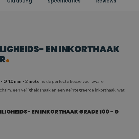
Uitrusting
Specificaties
Reviews
ILIGHEIDS- EN INKORTHAAK
ER
 - Ø 10 mm - 2 meter
is de perfecte keuze voor zware
chalm, een veiligheidshaak en een geïntegreerde inkorthaak, wat
LIGHEIDS- EN INKORTHAAK GRADE 100 - Ø