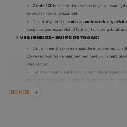
Grade 100
betekent dat deze ketting is vervaardigd 
sterkte en betrouwbaarheid.
De ketting heeft een
uitstekende sterkte-gewicht
toepassingen, maar relatief licht blijft om het gebruik ge
VEILIGHEIDS- EN INKORTHAAK:
De veiligheidshaak is een haak die is ontworpen om d
zorgen ervoor dat de haak niet per ongeluk losraakt tijden
werkproces.
Een inkorthaak is een haak die het mogelijk maakt om d
ketting te lang is voor de specifieke taak, of als de le
het object correct wordt gepositioneerd.
LEES MEER
DIAMETER & HIJSLAST VAN DE HIJSKETTIN
De ketting heeft een diameter van 10
mm
, wat betek
hijstaken
. De ketting is sterk genoeg om verschillende 
middelgrote lasten, maar is niet te zwaar of onhandig vo