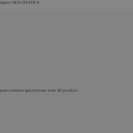
olgens NEN-EN 818-4
jsketting die stevig genoeg is voor zware toepassingen, zonder
breed scala aan toepassingen waarbij zowel kracht als
e normen en wordt geleverd inclusief certificaat volgens NEN-EN
 magazijnen, scheepvaart en andere industriële sectoren waar
akken of bomen in tuinen en bij boomonderhoudswerkzaamheden.
g geen reviews geschreven over dit product.
tijdens het transport.