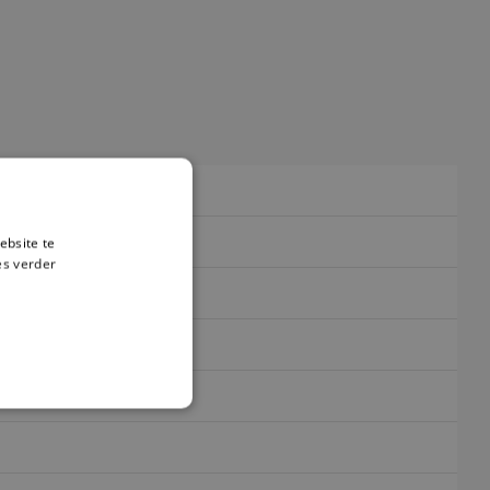
ebsite te
es verder