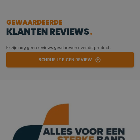
betekent dat het geschikt is voor
lichtere tot
middelzware hijstaken
. De ketting is sterk genoeg
GEWAARDEERDE
om verschillende hijswerkzaamheden uit te voeren,
KLANTEN REVIEWS
zoals het hijsen van middelgrote lasten, maar is niet te
zwaar of onhandig voor kleinere toepassingen.
Er zijn nog geen reviews geschreven over dit product.
De
6 mm Grade 100 hijsketting
heeft een veilige
SCHRIJF JE EIGEN REVIEW
werklast van
1,4 ton
onder een hijshoek van
90
graden
, zoals aangegeven in de
hijstabel
. Dit betekent
dat de ketting veilig gebruikt kan worden om lasten tot
1,4 ton te hijsen, mits de hijshoek recht omhoog (90
graden) is en de juiste werkomstandigheden worden
nageleefd.
LENGTE VAN 0,5 TOT 5 METER:
De ketting is verkrijgbaar in lengtes van 0,5 tot 5
meter, wat zorgt voor veelzijdigheid in verschillende