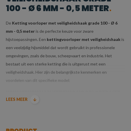
100 - Ø 6 MM - 0,5 METER
De
Ketting voorloper met veiligheidshaak grade 100 - Ø 6
mm - 0,5 meter
is de perfecte keuze voor zware
hijstoepassingen. Een
kettingvoorloper met veiligheidshaak
is
een veelzijdig hijsmiddel dat wordt gebruikt in professionele
omgevingen, zoals de bouw, scheepvaart en industrie. Het
bestaat uit een sterke ketting die is uitgerust met een
veiligheidshaak. Hier zijn de belangrijkste kenmerken en
voordelen van dit specifieke model:
KENMERKEN VAN KETTING VOORLOPER MET
LEES MEER
VEILIGHEIDSHAAK GRADE 100 - Ø 6 MM - 0,5
METER
GRADE 100 KWALITEIT:
PRODUCT