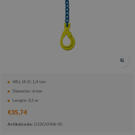
WLL (4:1): 1,4 ton
Diameter: 6 mm
Lengte: 0,5 m
€35,74
Artikelcode:
G10GVH06-05