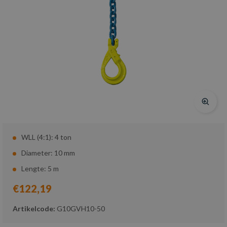
WLL (4:1): 4 ton
Diameter: 10 mm
Lengte: 5 m
€122,19
Artikelcode:
G10GVH10-50