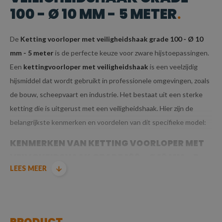
100 - Ø 10 MM - 5 METER
De
Ketting voorloper met veiligheidshaak grade 100 - Ø 10
mm - 5 meter
is de perfecte keuze voor zware hijstoepassingen.
Een
kettingvoorloper met veiligheidshaak
is een veelzijdig
hijsmiddel dat wordt gebruikt in professionele omgevingen, zoals
de bouw, scheepvaart en industrie. Het bestaat uit een sterke
ketting die is uitgerust met een veiligheidshaak. Hier zijn de
belangrijkste kenmerken en voordelen van dit specifieke model:
KENMERKEN VAN KETTING VOORLOPER MET
VEILIGHEIDSHAAK GRADE 100 - Ø 10 MM - 5
LEES MEER
METER
GRADE 100 KWALITEIT:
Grade 100
betekent dat deze ketting is
PRODUCT