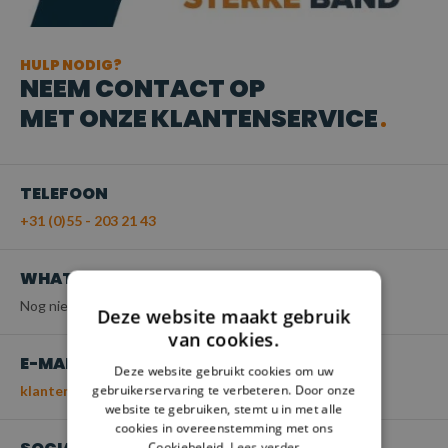
HULP NODIG?
NEEM CONTACT OP
MET ONZE KLANTENSERVICE
TELEFOON
+31 (0)55 - 203 21 43
WHATSAPP
Nog niet beschikbaar
Deze website maakt gebruik
van cookies.
E-MAIL
Deze website gebruikt cookies om uw
gebruikerservaring te verbeteren. Door onze
klantenservice@spanbanden.nl
website te gebruiken, stemt u in met alle
cookies in overeenstemming met ons
Cookiebeleid.
Lees verder