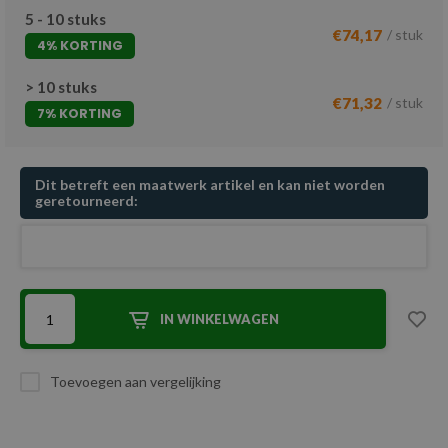
5 - 10 stuks
€74,17
/ stuk
4% KORTING
> 10 stuks
€71,32
/ stuk
7% KORTING
Dit betreft een maatwerk artikel en kan niet worden
geretourneerd:
IN WINKELWAGEN
Toevoegen aan vergelijking