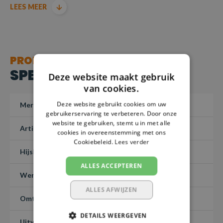
LEES MEER
geretourneerd – Maatwerk 1-3 dagen.
Producten voldoen aan de machinerichtlijn EN1492-1-
2000+A1:2008
PRODUCT
SPECIFICATIES
Deze website maakt gebruik
van cookies.
Deze website gebruikt cookies om uw
Merk
SafetyLoad
gebruikerservaring te verbeteren. Door onze
website te gebruiken, stemt u in met alle
Artikelnummer
PHBHKR50-200
cookies in overeenstemming met ons
Cookiebeleid.
Lees verder
Hijslast (7:1)
5 ton
ALLES ACCEPTEREN
Werklengte
2 meter
ALLES AFWIJZEN
Omtreklengte
-
DETAILS WEERGEVEN
Uitvoering
Rondstrop met haak