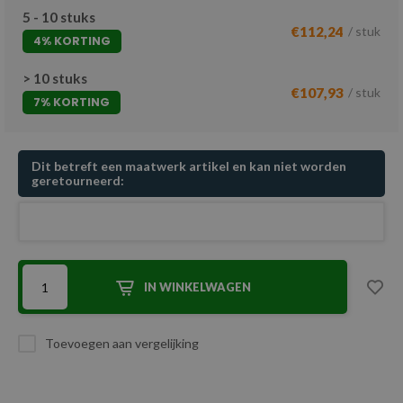
5 - 10 stuks
€112,24
/ stuk
4% KORTING
> 10 stuks
€107,93
/ stuk
7% KORTING
Dit betreft een maatwerk artikel en kan niet worden
geretourneerd:
IN WINKELWAGEN
Toevoegen aan vergelijking