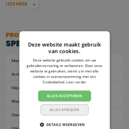
LEES MEER
geretourneerd – Maatwerk 1-3 dagen.
Producten voldoen aan de machinerichtlijn EN1492-1-
2000+A1:2008
PRODUCT
SPECIFICATIES
Deze website maakt gebruik
van cookies.
Deze website gebruikt cookies om uw
Merk
SafetyLoad
gebruikerservaring te verbeteren. Door onze
website te gebruiken, stemt u in met alle
Artikelnummer
PHBHKR50-800
cookies in overeenstemming met ons
Cookiebeleid.
Lees verder
Hijslast (7:1)
5 ton
ALLES ACCEPTEREN
Werklengte
8 meter
ALLES AFWIJZEN
Omtreklengte
-
DETAILS WEERGEVEN
Uitvoering
Rondstrop met haak