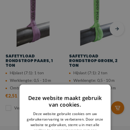
SAFETYLOAD
SAFETYLOAD
RONDSTROP PAARS, 1
RONDSTROP GROEN, 2
TON
TON
Hijslast (7:1): 1 ton
Hijslast (7:1): 2 ton
Werklengte: 0,5 - 10 m
Werklengte: 0,5 - 10 m
Omtreklengte: 1 - 20 m
Omtreklengte: 1 - 20 m
€2,51
€3,28
Deze website maakt gebruik
van cookies.
Vergelijk
Vergelijk
Deze website gebruikt cookies om uw
gebruikerservaring te verbeteren. Door onze
website te gebruiken, stemt u in met alle