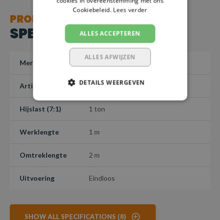
cookies in overeenstemming met ons
Cookiebeleid.
Lees verder
PRODUCT
SPECIFICATIES
ALLES ACCEPTEREN
ALLES AFWIJZEN
Merk
SafetyLoad
DETAILS WEERGEVEN
Artikelnummer
RZ10-100/top-10
Hijslast (7:1)
1 ton
Werklengte
1 m
Omtreklengte
2 m
Uitvoering
Eindloos
SHOW ALL SPECIFICATIONS (8)