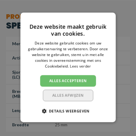
PRODUCT
SPECIFICATIES
Deze website maakt gebruik
van cookies.
Deze website gebruikt cookies om uw
Merk
SafetyLoad
gebruikerservaring te verbeteren. Door onze
website te gebruiken, stemt u in met alle
Artikelnummer
1018502
cookies in overeenstemming met ons
Cookiebeleid.
Lees verder
Sjorcapaciteit
300 / 600 daN
(LC)
ALLES ACCEPTEREN
Breeksterkte
600 kg
ALLES AFWIJZEN
(MBL)
Lengte
3 meter
DETAILS WEERGEVEN
Breedte
25 mm