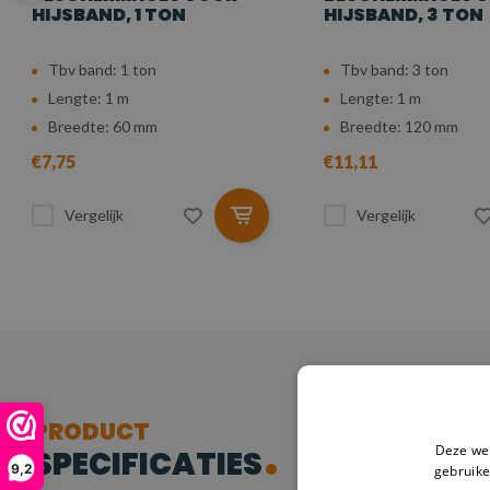
HIJSBAND, 1 TON
HIJSBAND, 3 TON
Tbv band: 1 ton
Tbv band: 3 ton
Lengte: 1 m
Lengte: 1 m
Breedte: 60 mm
Breedte: 120 mm
€7,75
€11,11
Vergelijk
Vergelijk
PRODUCT
Deze web
SPECIFICATIES
9,2
gebruike