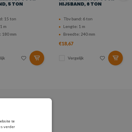
ND, 5 TON
HIJSBAND, 6 TON
d: 15 ton
Tbv band: 6 ton
 1 m
Lengte: 1 m
: 180 mm
Breedte: 240 mm
€18,67
ijk
Vergelijk
ebsite te
es verder