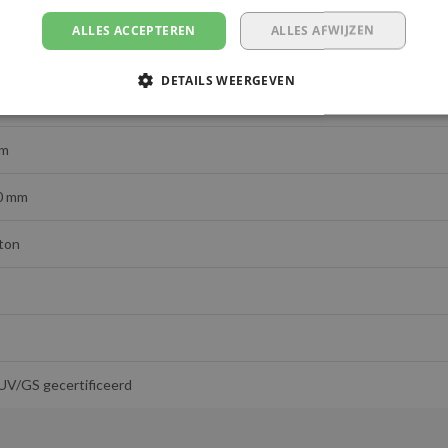
ALLES ACCEPTEREN
ALLES AFWIJZEN
afetyLoad
DETAILS WEERGEVEN
SH60-100
 m
0 mm
 ton
UV/GS gecertificeerd