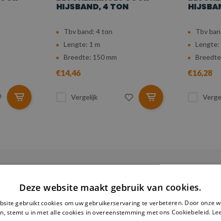
HIJSBAND, 4 TON
HIJSBA
Tbv band: 4 ton
Tbv ban
Lengte: 1 m
Lengte:
Breedte: 150 mm
Breedte
€14,46
€16,28
Vergelijk
Vergel
Deze website maakt gebruik van cookies.
site gebruikt cookies om uw gebruikerservaring te verbeteren. Door onze w
n, stemt u in met alle cookies in overeenstemming met ons Cookiebeleid.
Le