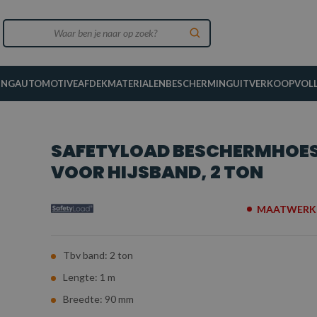
ING
AUTOMOTIVE
AFDEKMATERIALEN
BESCHERMING
UITVERKOOP
VOL
SAFETYLOAD BESCHERMHOE
VOOR HIJSBAND, 2 TON
MAATWERK 
Tbv band: 2 ton
Lengte: 1 m
Breedte: 90 mm