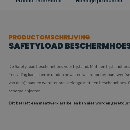
Product informatie
Handige producten
PRODUCTOMSCHRIJVING
SAFETYLOAD BESCHERMHOES 
De SafetyLoad beschermhoes voor hijsband. Met een hijsbandhoes 
Een lading kan scherpe randen bevatten waardoor het bandweefsel v
van de hijsbanden wordt enorm verlengd met een beschermhoes. O
scherpe objecten.
Dit betreft een maatwerk artikel en kan niet worden geretour