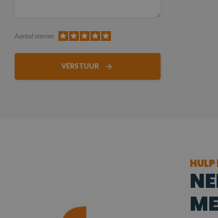
Aantal sterren
VERSTUUR
HULP
NE
ME