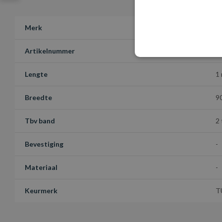
Merk
S
Artikelnummer
X
Lengte
1
Breedte
9
Tbv band
2
Bevestiging
-
Materiaal
-
Keurmerk
T