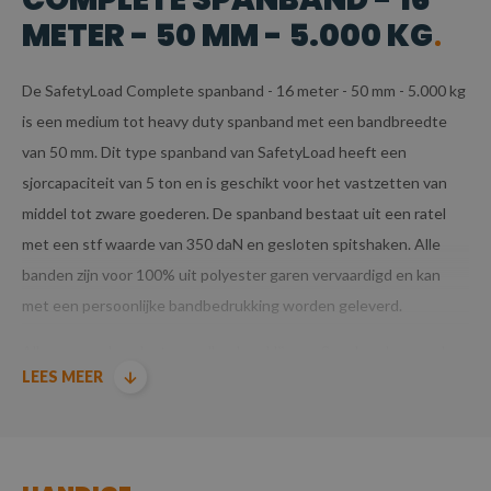
METER - 50 MM - 5.000 KG
De SafetyLoad Complete spanband - 16 meter - 50 mm - 5.000 kg
is een medium tot heavy duty spanband met een bandbreedte
van 50 mm. Dit type spanband van SafetyLoad heeft een
sjorcapaciteit van 5 ton en is geschikt voor het vastzetten van
middel tot zware goederen. De spanband bestaat uit een ratel
met een stf waarde van 350 daN en gesloten spitshaken. Alle
banden zijn voor 100% uit polyester garen vervaardigd en kan
met een persoonlijke bandbedrukking worden geleverd.
Alle voorraadproducten welke door Hijs- en Spanbanden worden
LEES MEER
geleverd zijn TUV/GS gecertificeerd.
Producten voldoen aan de machinerichtlijn EN12195-2