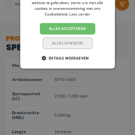
website te gebruiken, stemt u in met alle
Vergelijk
Vergelijk
cookies in overeenstemming met ons
Cookiebeleid.
Lees verder
ALLES ACCEPTEREN
PRODUCT
ALLES AFWIJZEN
SPECIFICATIES
DETAILS WEERGEVEN
Merk
Safetyload
Artikelnummer
SP50-1600
Sjorcapaciteit
2.500 / 5.000 daN
(LC)
Breeksterkte
5.000 kg
(MBL)
Lengte
16 meter