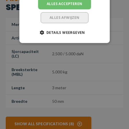
ALLES ACCEPTEREN
SPECIFICATIES
ALLES AFWIJZEN
Merk
Safetyload
DETAILS WEERGEVEN
Artikelnummer
SP50-300
Sjorcapaciteit
2.500 / 5.000 daN
(LC)
Breeksterkte
5.000 kg
(MBL)
Lengte
3 meter
Breedte
50 mm
SHOW ALL SPECIFICATIONS (8)