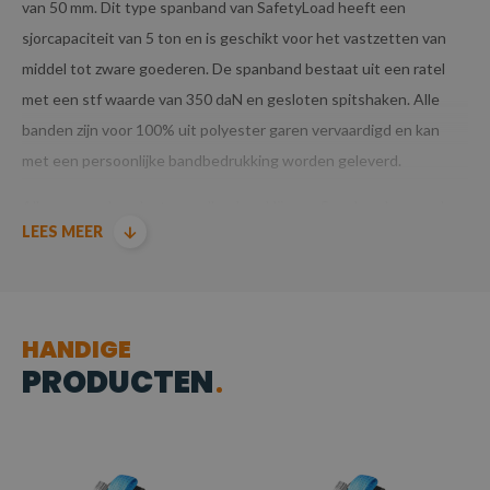
van 50 mm. Dit type spanband van SafetyLoad heeft een
sjorcapaciteit van 5 ton en is geschikt voor het vastzetten van
middel tot zware goederen. De spanband bestaat uit een ratel
met een stf waarde van 350 daN en gesloten spitshaken. Alle
banden zijn voor 100% uit polyester garen vervaardigd en kan
met een persoonlijke bandbedrukking worden geleverd.
Alle voorraadproducten welke door Hijs- en Spanbanden worden
LEES MEER
geleverd zijn TUV/GS gecertificeerd.
Producten voldoen aan de machinerichtlijn EN12195-2.
HANDIGE
PRODUCTEN