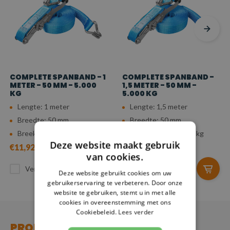
COMPLETE SPANBAND - 1
COMPLETE SPANBAND -
METER - 50 MM - 5.000
1,5 METER - 50 MM -
KG
5.000 KG
Lengte: 1 meter
Lengte: 1,5 meter
Breedte: 50 mm
Breedte: 50 mm
Breeksterkte: 5.000 kg
Breeksterkte: 5.000 kg
Deze website maakt gebruik
€11,92
€12,34
van cookies.
Vergelijk
Vergelijk
Deze website gebruikt cookies om uw
gebruikerservaring te verbeteren. Door onze
website te gebruiken, stemt u in met alle
cookies in overeenstemming met ons
Cookiebeleid.
Lees verder
PRODUCT