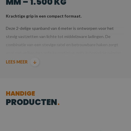
MM – 1.500 KG
Krachtige grip in een compact formaat.
Deze 2-delige spanband van 6 meter is ontworpen voor het
stevig vastzetten van lichte tot middelzware ladingen. De
combinatie van een stevige ratel en betrouwbare haken zorgt
voor een veilige en snelle bevestiging, zelfs in beperkte ruimtes.
LEES MEER
SPECIFICATIES
Totale lengte
: 6 meter (ca. 0,5 m rateldeel + 5,5 m
sjordeel)
HANDIGE
Breedte
: 25 mm
PRODUCTEN
Sjorcapaciteit
: 750 daN
Breeksterkte
: 1.500 kg
Materiaal
: 100% polyester band met verzinkte stalen
ratel en haken