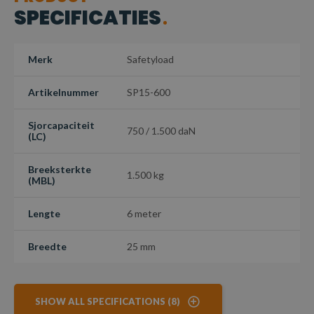
Gebruiksvriendelijk
: Snel en eenvoudig te bevestigen
SPECIFICATIES
dankzij het 2-delige ontwerp
Veilig
: Voldoet aan de Europese norm voor ladingzekering
Merk
Safetyload
Artikelnummer
SP15-600
Sjorcapaciteit
750 / 1.500 daN
(LC)
Breeksterkte
1.500 kg
(MBL)
Lengte
6 meter
Breedte
25 mm
SHOW ALL SPECIFICATIONS (8)