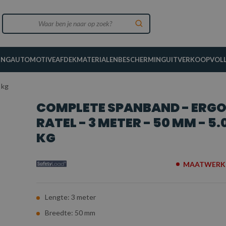
ING
AUTOMOTIVE
AFDEKMATERIALEN
BESCHERMING
UITVERKOOP
VOL
 kg
COMPLETE SPANBAND - ERG
RATEL - 3 METER - 50 MM - 5.
KG
MAATWERK 
Lengte: 3 meter
Breedte: 50 mm