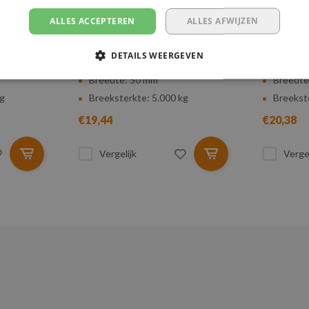
AND -
COMPLETE SPANBAND -
COMPLE
ALLES ACCEPTEREN
ALLES AFWIJZEN
ETER -
ERGO RATEL - 4 METER -
ERGO RA
50 MM - 5.000 KG
50 MM -
DETAILS WEERGEVEN
Lengte: 4 meter
Lengte:
Breedte: 50 mm
Breedte
kg
Breeksterkte: 5.000 kg
Breekst
€19,44
€20,38
Vergelijk
Vergel