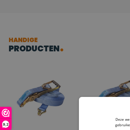
HANDIGE
PRODUCTEN
Deze web
9,2
gebruike