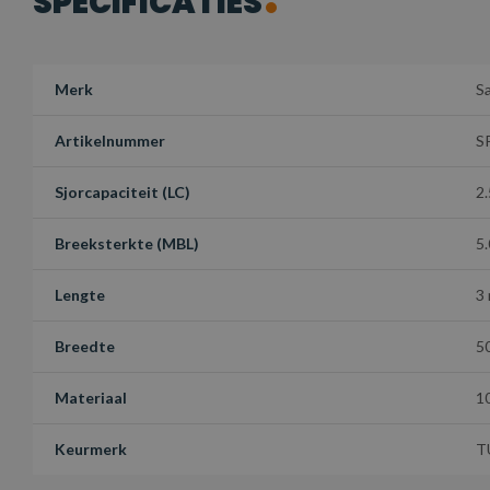
SPECIFICATIES
Merk
S
Artikelnummer
S
Sjorcapaciteit (LC)
2.
Breeksterkte (MBL)
5
Lengte
3
Breedte
5
Materiaal
1
Keurmerk
T