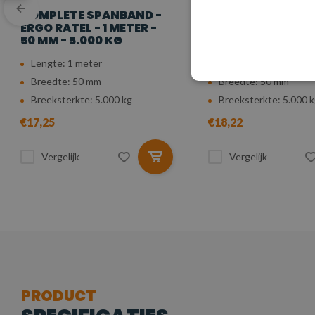
COMPLETE SPANBAND -
COMPLETE SPANB
ERGO RATEL - 1 METER -
ERGO RATEL - 2 M
50 MM - 5.000 KG
50 MM - 5.000 KG
Lengte: 1 meter
Lengte: 2 meter
Breedte: 50 mm
Breedte: 50 mm
Breeksterkte: 5.000 kg
Breeksterkte: 5.000 
€17,25
€18,22
Vergelijk
Vergelijk
PRODUCT