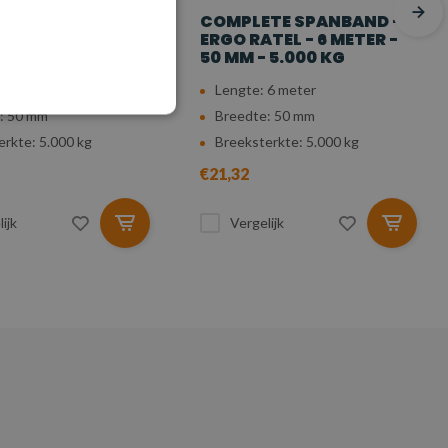
TE SPANBAND -
COMPLETE SPANBAND -
TEL - 5 METER -
ERGO RATEL - 6 METER -
 5.000 KG
50 MM - 5.000 KG
 5 meter
Lengte: 6 meter
: 50 mm
Breedte: 50 mm
erkte: 5.000 kg
Breeksterkte: 5.000 kg
€21,32
ijk
Vergelijk