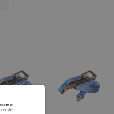
ebsite te
es verder