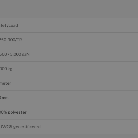
afetyLoad
P50-300/ER
500 / 5.000 daN
.000 kg
 meter
0 mm
00% polyester
UV/GS gecertificeerd